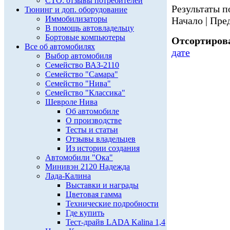
СТО: отзывы потребителей
Результаты по
Тюнинг и доп. оборудование
Иммобилизаторы
Начало | Пред
В помощь автовладельцу
Бортовые компьютеры
Отсортирова
Все об автомобилях
дате
Выбор автомобиля
Семейство ВАЗ-2110
Семейство "Самара"
Семейство "Нива"
Семейство "Классика"
Шевроле Нива
Об автомобиле
О производстве
Тесты и статьи
Отзывы владельцев
Из истории создания
Автомобили "Ока"
Минивэн 2120 Надежда
Лада-Калина
Выставки и награды
Цветовая гамма
Технические подробности
Где купить
Тест-драйв LADA Kalina 1,4