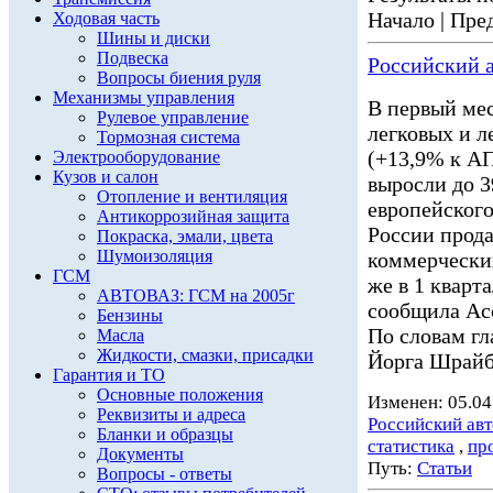
Начало | Пред
Ходовая часть
Шины и диски
Подвеска
Российский а
Вопросы биения руля
Механизмы управления
В первый мес
Рулевое управление
легковых и 
Тормозная система
(+13,9% к АП
Электрооборудование
Кузов и салон
выросли до 3
Отопление и вентиляция
европейского
Антикоррозийная защита
России прода
Покраска, эмали, цвета
Шумоизоляция
коммерчески
ГСМ
же в 1 кварт
АВТОВАЗ: ГСМ на 2005г
сообщила Асс
Бензины
По словам г
Масла
Жидкости, смазки, присадки
Йорга Шрайб
Гарантия и ТО
Основные положения
Изменен: 05.04
Реквизиты и адреса
Российский ав
Бланки и образцы
статистика
,
пр
Документы
Путь:
Статьи
Вопросы - ответы