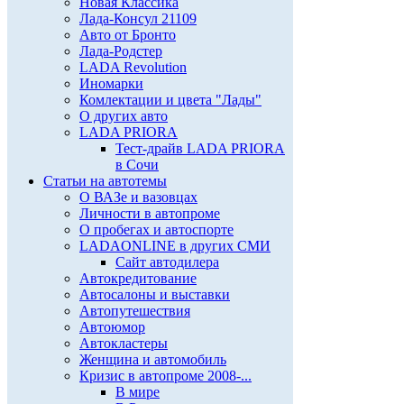
Новая Классика
Лада-Консул 21109
Авто от Бронто
Лада-Родстер
LADA Revolution
Иномарки
Комлектации и цвета "Лады"
О других авто
LADA PRIORA
Тест-драйв LADA PRIORA
в Сочи
Статьи на автотемы
О ВАЗе и вазовцах
Личности в автопроме
О пробегах и автоспорте
LADAONLINE в других СМИ
Сайт автодилера
Автокредитование
Автосалоны и выставки
Автопутешествия
Автоюмор
Автокластеры
Женщина и автомобиль
Кризис в автопроме 2008-...
В мире