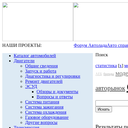
НАШИ ПРОЕКТЫ:
Форум Автолада
Авто спра
Поиск
Каталог автомобилей
Двигатели
статистика
[
x
]
м
Общие сведения
Запуск и работа
мод
АЕБ
бренды
Диагностика и регулировки
Ремонт двигателей
ЭСУД
авторынок
Обзоры и документы
Вопросы и ответы
Система питания
Система зажигания
Система охлаждения
Газовое оборудование
Другие вопросы
Результаты по
Трансмиссия