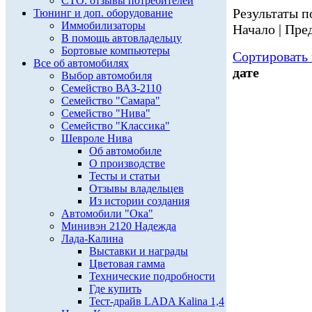
СТО: отзывы потребителей
Результаты по
Тюнинг и доп. оборудование
Иммобилизаторы
Начало | Пред
В помощь автовладельцу
Бортовые компьютеры
Сортировать 
Все об автомобилях
дате
Выбор автомобиля
Семейство ВАЗ-2110
Семейство "Самара"
Семейство "Нива"
Семейство "Классика"
Шевроле Нива
Об автомобиле
О производстве
Тесты и статьи
Отзывы владельцев
Из истории создания
Автомобили "Ока"
Минивэн 2120 Надежда
Лада-Калина
Выставки и награды
Цветовая гамма
Технические подробности
Где купить
Тест-драйв LADA Kalina 1,4