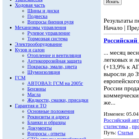
Ходовая часть
Шины и диски
Подвеска
Результаты по
Вопросы биения руля
Начало | Пред
Механизмы управления
Рулевое управление
Тормозная система
Российский
Электрооборудование
Кузов и салон
... месяц вес
Отопление и вентиляция
легковых и 
Антикоррозийная защита
(+13,9% к АП
Покраска, эмали, цвета
Шумоизоляция
выросли до 3
ГСМ
европейского
АВТОВАЗ: ГСМ на 2005г
России прода
Бензины
Масла
коммерчески
Жидкости, смазки, присадки
же...
Гарантия и ТО
Основные положения
Изменен: 05.04
Реквизиты и адреса
Российский ав
Бланки и образцы
статистика
,
пр
Документы
Путь:
Статьи
Вопросы - ответы