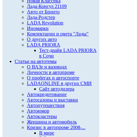
Новая Классика
Лада-Консул 21109
Авто от Бронто
Лада-Родстер
LADA Revolution
Иномарки
Комлектации и цвета "Лады"
О других авто
LADA PRIORA
Тест-драйв LADA PRIORA
в Сочи
Статьи на автотемы
О ВАЗе и вазовцах
Личности в автопроме
О пробегах и автоспорте
LADAONLINE в других СМИ
Сайт автодилера
Автокредитование
Автосалоны и выставки
Автопутешествия
Автоюмор
Автокластеры
Женщина и автомобиль
Кризис в автопроме 2008-...
В мире