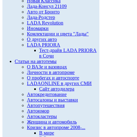
Новая Классика
Лада-Консул 21109
Авто от Бронто
Лада-Родстер
LADA Revolution
Иномарки
Комлектации и цвета "Лады"
О других авто
LADA PRIORA
Тест-драйв LADA PRIORA
в Сочи
Статьи на автотемы
О ВАЗе и вазовцах
Личности в автопроме
О пробегах и автоспорте
LADAONLINE в других СМИ
Сайт автодилера
Автокредитование
Автосалоны и выставки
Автопутешествия
Автоюмор
Автокластеры
Женщина и автомобиль
Кризис в автопроме 2008-...
В мире