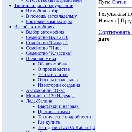
СТО: отзывы потребителей
Путь:
Статьи
Тюнинг и доп. оборудование
Иммобилизаторы
Результаты по
В помощь автовладельцу
Начало | Пред
Бортовые компьютеры
Все об автомобилях
Сортировать 
Выбор автомобиля
Семейство ВАЗ-2110
дате
Семейство "Самара"
Семейство "Нива"
Семейство "Классика"
Шевроле Нива
Об автомобиле
О производстве
Тесты и статьи
Отзывы владельцев
Из истории создания
Автомобили "Ока"
Минивэн 2120 Надежда
Лада-Калина
Выставки и награды
Цветовая гамма
Технические подробности
Где купить
Тест-драйв LADA Kalina 1,4