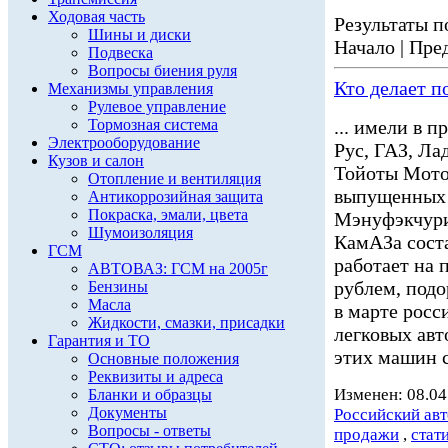
Ходовая часть
Результаты по
Шины и диски
Начало | Пред
Подвеска
Вопросы биения руля
Кто делает п
Механизмы управления
Рулевое управление
Тормозная система
... имели в 
Электрооборудование
Рус, ГАЗ, Ла
Кузов и салон
Тойоты Мото
Отопление и вентиляция
выпущенных 
Антикоррозийная защита
Покраска, эмали, цвета
Мэнуфэкчури
Шумоизоляция
КамАЗа сост
ГСМ
работает на 
АВТОВАЗ: ГСМ на 2005г
рублем, подо
Бензины
Масла
в марте росс
Жидкости, смазки, присадки
легковых ав
Гарантия и ТО
этих машин с
Основные положения
Реквизиты и адреса
Изменен: 08.04
Бланки и образцы
Документы
Российский ав
Вопросы - ответы
продажи
,
стат