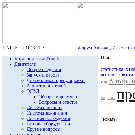
НАШИ ПРОЕКТЫ:
Форум Автолада
Авто спра
Поиск
Каталог автомобилей
Двигатели
статистика
[
x
]
s
Общие сведения
легковые автом
Запуск и работа
Авторын
Диагностика и регулировки
suv
Ремонт двигателей
пр
ЭСУД
Обзоры и документы
лидеры
Вопросы и ответы
Система питания
Система зажигания
Система охлаждения
Газовое оборудование
Другие вопросы
Трансмиссия