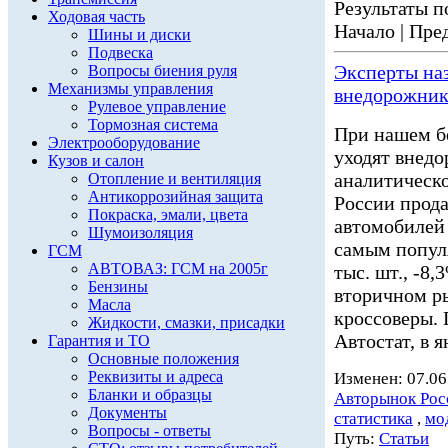
Результаты по
Ходовая часть
Начало | Пред
Шины и диски
Подвеска
Эксперты на
Вопросы биения руля
Механизмы управления
внедорожник
Рулевое управление
Тормозная система
При нашем б
Электрооборудование
уходят внед
Кузов и салон
аналитическо
Отопление и вентиляция
Антикоррозийная защита
России прода
Покраска, эмали, цвета
автомобилей
Шумоизоляция
самым популя
ГСМ
АВТОВАЗ: ГСМ на 2005г
тыс. шт., -8
Бензины
вторичном р
Масла
кроссоверы. 
Жидкости, смазки, присадки
Автостат, в я
Гарантия и ТО
Основные положения
Реквизиты и адреса
Изменен: 07.06
Бланки и образцы
Авторынок Рос
Документы
статистика
,
мо
Вопросы - ответы
Путь:
Статьи