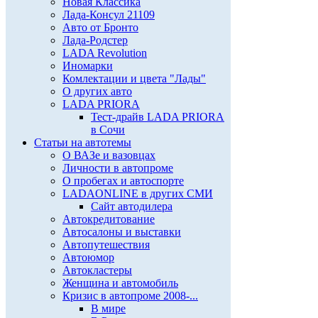
Новая Классика
Лада-Консул 21109
Авто от Бронто
Лада-Родстер
LADA Revolution
Иномарки
Комлектации и цвета "Лады"
О других авто
LADA PRIORA
Тест-драйв LADA PRIORA
в Сочи
Статьи на автотемы
О ВАЗе и вазовцах
Личности в автопроме
О пробегах и автоспорте
LADAONLINE в других СМИ
Сайт автодилера
Автокредитование
Автосалоны и выставки
Автопутешествия
Автоюмор
Автокластеры
Женщина и автомобиль
Кризис в автопроме 2008-...
В мире