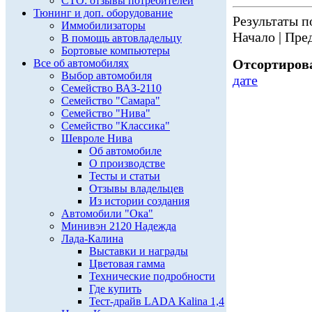
СТО: отзывы потребителей
Тюнинг и доп. оборудование
Результаты по
Иммобилизаторы
Начало | Пред
В помощь автовладельцу
Бортовые компьютеры
Отсортирова
Все об автомобилях
Выбор автомобиля
дате
Семейство ВАЗ-2110
Семейство "Самара"
Семейство "Нива"
Семейство "Классика"
Шевроле Нива
Об автомобиле
О производстве
Тесты и статьи
Отзывы владельцев
Из истории создания
Автомобили "Ока"
Минивэн 2120 Надежда
Лада-Калина
Выставки и награды
Цветовая гамма
Технические подробности
Где купить
Тест-драйв LADA Kalina 1,4