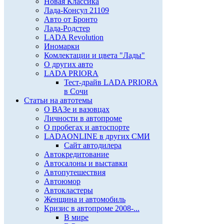
Новая Классика
Лада-Консул 21109
Авто от Бронто
Лада-Родстер
LADA Revolution
Иномарки
Комлектации и цвета "Лады"
О других авто
LADA PRIORA
Тест-драйв LADA PRIORA
в Сочи
Статьи на автотемы
О ВАЗе и вазовцах
Личности в автопроме
О пробегах и автоспорте
LADAONLINE в других СМИ
Сайт автодилера
Автокредитование
Автосалоны и выставки
Автопутешествия
Автоюмор
Автокластеры
Женщина и автомобиль
Кризис в автопроме 2008-...
В мире