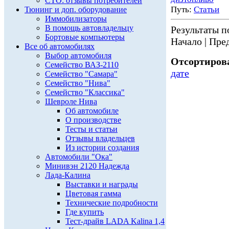
СТО: отзывы потребителей
Путь:
Статьи
Тюнинг и доп. оборудование
Иммобилизаторы
В помощь автовладельцу
Результаты по
Бортовые компьютеры
Начало | Пред
Все об автомобилях
Выбор автомобиля
Отсортирова
Семейство ВАЗ-2110
дате
Семейство "Самара"
Семейство "Нива"
Семейство "Классика"
Шевроле Нива
Об автомобиле
О производстве
Тесты и статьи
Отзывы владельцев
Из истории создания
Автомобили "Ока"
Минивэн 2120 Надежда
Лада-Калина
Выставки и награды
Цветовая гамма
Технические подробности
Где купить
Тест-драйв LADA Kalina 1,4