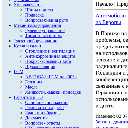
Начало | Пред
Ходовая часть
Шины и диски
Автомобили н
Подвеска
Вопросы биения руля
из Европы
Механизмы управления
Рулевое управление
В Париже на
Тормозная система
проблемы, св
Электрооборудование
представител
Кузов и салон
Отопление и вентиляция
на использов
Антикоррозийная защита
бензине и ди
Покраска, эмали, цвета
радикальные
Шумоизоляция
ГСМ
Голландия и
АВТОВАЗ: ГСМ на 2005г
конференции
Бензины
связанные с 
Масла
Германии соо
Жидкости, смазки, присадки
Гарантия и ТО
использовани
Основные положения
и дизто
Реквизиты и адреса
Бланки и образцы
Изменен: 02.07
Документы
бензин
,
двигат
Вопросы - ответы
дизтопливо