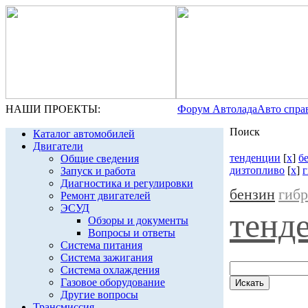
НАШИ ПРОЕКТЫ:
Форум Автолада
Авто спра
Поиск
Каталог автомобилей
Двигатели
тенденции
[
x
]
б
Общие сведения
дизтопливо
[
x
]
Запуск и работа
Диагностика и регулировки
бензин
гиб
Ремонт двигателей
ЭСУД
тенд
Обзоры и документы
Вопросы и ответы
Система питания
Система зажигания
Система охлаждения
Газовое оборудование
Другие вопросы
Трансмиссия