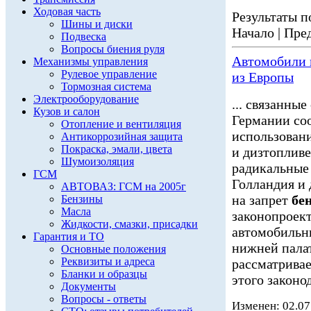
Ходовая часть
Результаты по
Шины и диски
Начало | Пред
Подвеска
Вопросы биения руля
Автомобили
Механизмы управления
Рулевое управление
из Европы
Тормозная система
Электрооборудование
... связанны
Кузов и салон
Германии соо
Отопление и вентиляция
использован
Антикоррозийная защита
Покраска, эмали, цвета
и дизтопливе
Шумоизоляция
радикальные
ГСМ
Голландия и 
АВТОВАЗ: ГСМ на 2005г
на запрет
бе
Бензины
Масла
законопроек
Жидкости, смазки, присадки
автомобиль
Гарантия и ТО
нижней палат
Основные положения
Реквизиты и адреса
рассматривае
Бланки и образцы
этого законод
Документы
Вопросы - ответы
Изменен: 02.07