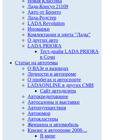
Новая Классика
Лада-Консул 21109
Авто от Бронто
Лада-Родстер
LADA Revolution
Иномарки
Комлектации и цвета "Лады"
О других авто
LADA PRIORA
Тест-драйв LADA PRIORA
в Сочи
Статьи на автотемы
О ВАЗе и вазовцах
Личности в автопроме
О пробегах и автоспорте
LADAONLINE в других СМИ
Сайт автодилера
Автокредитование
Автосалоны и выставки
Автопутешествия
Автоюмор
Автокластеры
Женщина и автомобиль
Кризис в автопроме 2008-...
В мире