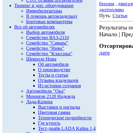
СТО: отзывы потребителей
бензин
,
двигат
Тюнинг и доп. оборудование
дизтопливо
Иммобилизаторы
Путь:
Статьи
В помощь автовладельцу
Бортовые компьютеры
Результаты по
Все об автомобилях
Выбор автомобиля
Начало | Пред
Семейство ВАЗ-2110
Семейство "Самара"
Отсортирова
Семейство "Нива"
дате
Семейство "Классика"
Шевроле Нива
Об автомобиле
О производстве
Тесты и статьи
Отзывы владельцев
Из истории создания
Автомобили "Ока"
Минивэн 2120 Надежда
Лада-Калина
Выставки и награды
Цветовая гамма
Технические подробности
Где купить
Тест-драйв LADA Kalina 1,4