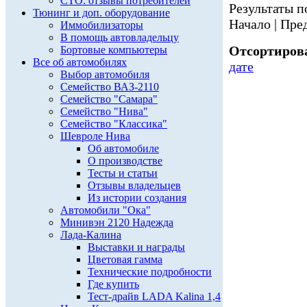
СТО: отзывы потребителей
Результаты по
Тюнинг и доп. оборудование
Начало | Пред
Иммобилизаторы
В помощь автовладельцу
Отсортирова
Бортовые компьютеры
Все об автомобилях
дате
Выбор автомобиля
Семейство ВАЗ-2110
Семейство "Самара"
Семейство "Нива"
Семейство "Классика"
Шевроле Нива
Об автомобиле
О производстве
Тесты и статьи
Отзывы владельцев
Из истории создания
Автомобили "Ока"
Минивэн 2120 Надежда
Лада-Калина
Выставки и награды
Цветовая гамма
Технические подробности
Где купить
Тест-драйв LADA Kalina 1,4