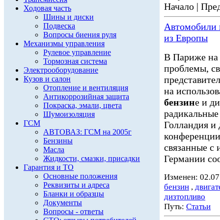
Начало | Пред
Ходовая часть
Шины и диски
Автомобили
Подвеска
Вопросы биения руля
из Европы
Механизмы управления
Рулевое управление
В Париже на
Тормозная система
проблемы, св
Электрооборудование
представител
Кузов и салон
Отопление и вентиляция
на использов
Антикоррозийная защита
бензин
е и д
Покраска, эмали, цвета
радикальные
Шумоизоляция
ГСМ
Голландия и
АВТОВАЗ: ГСМ на 2005г
конференции
Бензины
связанные с 
Масла
Германии соо
Жидкости, смазки, присадки
Гарантия и ТО
Основные положения
Изменен: 02.07
Реквизиты и адреса
бензин
,
двигат
Бланки и образцы
дизтопливо
Документы
Путь:
Статьи
Вопросы - ответы