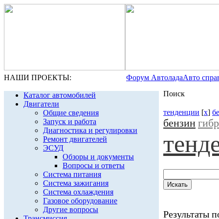
НАШИ ПРОЕКТЫ:
Форум Автолада
Авто спра
Поиск
Каталог автомобилей
Двигатели
тенденции
[
x
]
б
Общие сведения
бензин
гиб
Запуск и работа
Диагностика и регулировки
тенд
Ремонт двигателей
ЭСУД
Обзоры и документы
Вопросы и ответы
Система питания
Система зажигания
Система охлаждения
Газовое оборудование
Другие вопросы
Результаты по
Трансмиссия