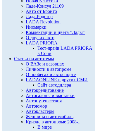
Новая Классика
Лада-Консул 21109
Авто от Бронто
Лада-Родстер
LADA Revolution
Иномарки
Комлектации и цвета "Лады"
О других авто
LADA PRIORA
Тест-драйв LADA PRIORA
в Сочи
Статьи на автотемы
О ВАЗе и вазовцах
Личности в автопроме
О пробегах и автоспорте
LADAONLINE в других СМИ
Сайт автодилера
Автокредитование
Автосалоны и выставки
Автопутешествия
Автоюмор
Автокластеры
Женщина и автомобиль
Кризис в автопроме 2008-...
В мире