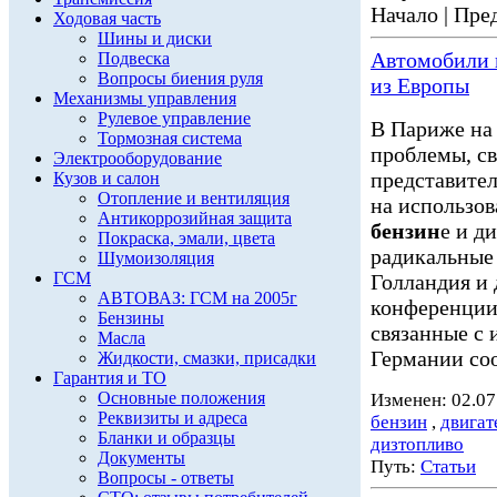
Начало | Пред
Ходовая часть
Шины и диски
Автомобили
Подвеска
Вопросы биения руля
из Европы
Механизмы управления
Рулевое управление
В Париже на
Тормозная система
проблемы, св
Электрооборудование
представител
Кузов и салон
Отопление и вентиляция
на использов
Антикоррозийная защита
бензин
е и д
Покраска, эмали, цвета
радикальные
Шумоизоляция
ГСМ
Голландия и
АВТОВАЗ: ГСМ на 2005г
конференции
Бензины
связанные с 
Масла
Германии соо
Жидкости, смазки, присадки
Гарантия и ТО
Основные положения
Изменен: 02.07
Реквизиты и адреса
бензин
,
двигат
Бланки и образцы
дизтопливо
Документы
Путь:
Статьи
Вопросы - ответы