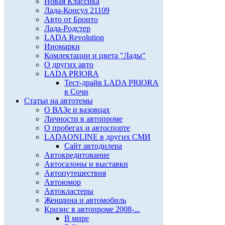
Новая Классика
Лада-Консул 21109
Авто от Бронто
Лада-Родстер
LADA Revolution
Иномарки
Комлектации и цвета "Лады"
О других авто
LADA PRIORA
Тест-драйв LADA PRIORA
в Сочи
Статьи на автотемы
О ВАЗе и вазовцах
Личности в автопроме
О пробегах и автоспорте
LADAONLINE в других СМИ
Сайт автодилера
Автокредитование
Автосалоны и выставки
Автопутешествия
Автоюмор
Автокластеры
Женщина и автомобиль
Кризис в автопроме 2008-...
В мире