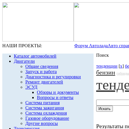
НАШИ ПРОЕКТЫ:
Форум Автолада
Авто спра
Поиск
Каталог автомобилей
Двигатели
тенденции
[
x
]
б
Общие сведения
бензин
Запуск и работа
гибриды
Диагностика и регулировки
тенд
Ремонт двигателей
ЭСУД
Обзоры и документы
Вопросы и ответы
Система питания
Система зажигания
Система охлаждения
Газовое оборудование
Другие вопросы
Результаты по
Трансмиссия