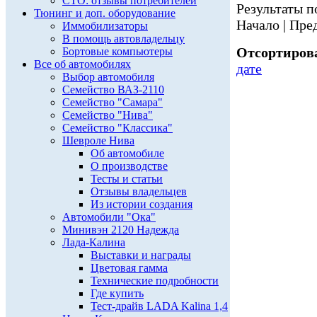
СТО: отзывы потребителей
Результаты по
Тюнинг и доп. оборудование
Начало | Пред
Иммобилизаторы
В помощь автовладельцу
Отсортирова
Бортовые компьютеры
Все об автомобилях
дате
Выбор автомобиля
Семейство ВАЗ-2110
Семейство "Самара"
Семейство "Нива"
Семейство "Классика"
Шевроле Нива
Об автомобиле
О производстве
Тесты и статьи
Отзывы владельцев
Из истории создания
Автомобили "Ока"
Минивэн 2120 Надежда
Лада-Калина
Выставки и награды
Цветовая гамма
Технические подробности
Где купить
Тест-драйв LADA Kalina 1,4