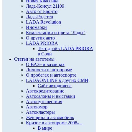
Новая Классика
Лада-Консул 21109
Авто от Бронто
Лада-Родстер
LADA Revolution
Иномарки
Комлектации и цвета "Лады"
О других авто
LADA PRIORA
Тест-драйв LADA PRIORA
в Сочи
Статьи на автотемы
О ВАЗе и вазовцах
Личности в автопроме
О пробегах и автоспорте
LADAONLINE в других СМИ
Сайт автодилера
Автокредитование
Автосалоны и выставки
Автопутешествия
Автоюмор
Автокластеры
Женщина и автомобиль
Кризис в автопроме 2008-...
В мире