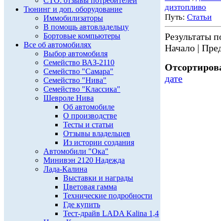
СТО: отзывы потребителей
дизтопливо
Тюнинг и доп. оборудование
Путь:
Статьи
Иммобилизаторы
В помощь автовладельцу
Результаты по
Бортовые компьютеры
Все об автомобилях
Начало | Пред
Выбор автомобиля
Семейство ВАЗ-2110
Отсортирова
Семейство "Самара"
дате
Семейство "Нива"
Семейство "Классика"
Шевроле Нива
Об автомобиле
О производстве
Тесты и статьи
Отзывы владельцев
Из истории создания
Автомобили "Ока"
Минивэн 2120 Надежда
Лада-Калина
Выставки и награды
Цветовая гамма
Технические подробности
Где купить
Тест-драйв LADA Kalina 1,4