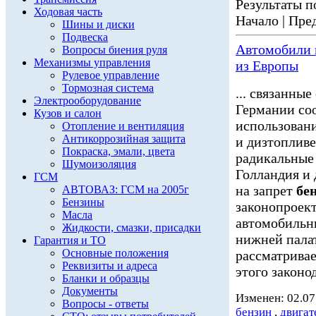
Результаты по
Ходовая часть
Начало | Пред
Шины и диски
Подвеска
Автомобили
Вопросы биения руля
Механизмы управления
из Европы
Рулевое управление
Тормозная система
... связанны
Электрооборудование
Германии соо
Кузов и салон
использован
Отопление и вентиляция
Антикоррозийная защита
и дизтопливе
Покраска, эмали, цвета
радикальные
Шумоизоляция
Голландия и 
ГСМ
на запрет
бе
АВТОВАЗ: ГСМ на 2005г
Бензины
законопроек
Масла
автомобиль
Жидкости, смазки, присадки
нижней палат
Гарантия и ТО
Основные положения
рассматривае
Реквизиты и адреса
этого законод
Бланки и образцы
Документы
Изменен: 02.07
Вопросы - ответы
бензин
,
двигат