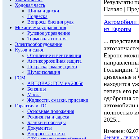
Результаты по
Ходовая часть
Начало | Пред
Шины и диски
Подвеска
Автомобили н
Вопросы биения руля
Механизмы управления
из Европы
Рулевое управление
Тормозная система
... представ
Электрооборудование
автозапчасте
Кузов и салон
Европе можн
Отопление и вентиляция
Антикоррозийная защита
направленных
Покраска, эмали, цвета
Голландии. 
Шумоизоляция
дизельные и
ГСМ
находится уж
АВТОВАЗ: ГСМ на 2005г
Бензины
теперь его р
Масла
одобрения эт
Жидкости, смазки, присадки
автомобили н
Гарантия и ТО
Основные положения
полностью ис
Реквизиты и адреса
2025...
Бланки и образцы
Документы
Изменен: 02.07
Вопросы - ответы
бензин
,
двигат