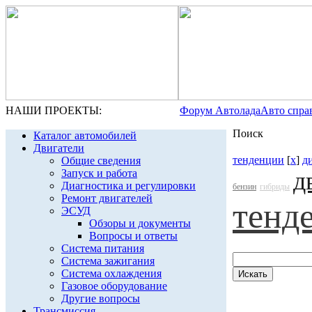
НАШИ ПРОЕКТЫ:
Форум Автолада
Авто спра
Поиск
Каталог автомобилей
Двигатели
тенденции
[
x
]
д
Общие сведения
Запуск и работа
д
Диагностика и регулировки
бензин
гибриды
Ремонт двигателей
тенд
ЭСУД
Обзоры и документы
Вопросы и ответы
Система питания
Система зажигания
Система охлаждения
Газовое оборудование
Другие вопросы
Трансмиссия