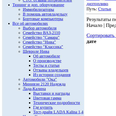
СТО: отзывы потребителей
дизтопливо
Тюнинг и доп. оборудование
Путь:
Статьи
Иммобилизаторы
В помощь автовладельцу
Результаты по
Бортовые компьютеры
Все об автомобилях
Начало | Пред
Выбор автомобиля
Семейство ВАЗ-2110
Сортировать 
Семейство "Самара"
дате
Семейство "Нива"
Семейство "Классика"
Шевроле Нива
Об автомобиле
О производстве
Тесты и статьи
Отзывы владельцев
Из истории создания
Автомобили "Ока"
Минивэн 2120 Надежда
Лада-Калина
Выставки и награды
Цветовая гамма
Технические подробности
Где купить
Тест-драйв LADA Kalina 1,4