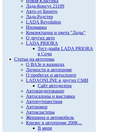
Новая Классика
Лада-Консул 21109
Авто от Бронто
Лада-Родстер
LADA Revolution
Иномарки
Комлектации и цвета "Лады"
О других авто
LADA PRIORA
Тест-драйв LADA PRIORA
в Сочи
Статьи на автотемы
О ВАЗе и вазовцах
Личности в автопроме
О пробегах и автоспорте
LADAONLINE в других СМИ
Сайт автодилера
Автокредитование
Автосалоны и выставки
Автопутешествия
Автоюмор
Автокластеры
Женщина и автомобиль
Кризис в автопроме 2008-...
В мире