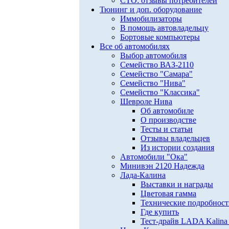
СТО: отзывы потребителей
Тюнинг и доп. оборудование
Иммобилизаторы
В помощь автовладельцу
Бортовые компьютеры
Все об автомобилях
Выбор автомобиля
Семейство ВАЗ-2110
Семейство "Самара"
Семейство "Нива"
Семейство "Классика"
Шевроле Нива
Об автомобиле
О производстве
Тесты и статьи
Отзывы владельцев
Из истории создания
Автомобили "Ока"
Минивэн 2120 Надежда
Лада-Калина
Выставки и награды
Цветовая гамма
Технические подробнос
Где купить
Тест-драйв LADA Kalina 