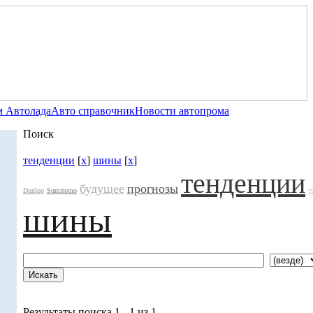
 Автолада
Авто справочник
Новости автопрома
Поиск
тенденции
[
x
]
шины
[
x
]
тенденции
будущее
прогнозы
Dunlop
Sumitomo
т
шины
Результаты поиска 1 - 1 из 1