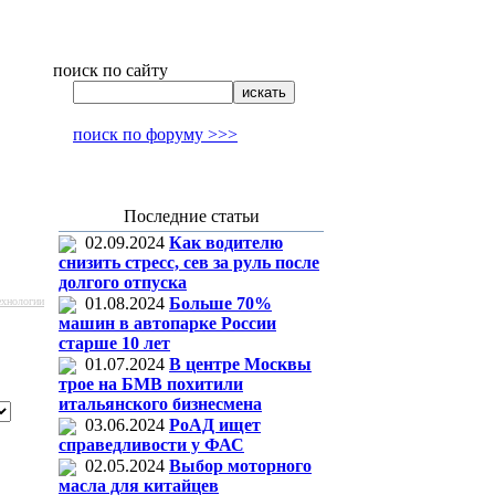
поиск по сайту
поиск по форуму >>>
Последние статьи
02.09.2024
Как водителю
снизить стресс, сев за руль после
долгого отпуска
01.08.2024
Больше 70%
ехнологии
машин в автопарке России
старше 10 лет
01.07.2024
В центре Москвы
трое на БМВ похитили
итальянского бизнесмена
03.06.2024
РоАД ищет
справедливости у ФАС
02.05.2024
Выбор моторного
масла для китайцев