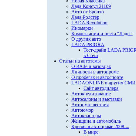
Новая Классика
Лада-Консул 21109
Авто от Бронто
Лада-Родстер
LADA Revolution
Иномарки
Комлектации и цвета "Лады"
О других авто
LADA PRIORA
Тест-драйв LADA PRIO
в Сочи
Статьи на автотемы
О ВАЗе и вазовцах
Личности в автопроме
О пробегах и автоспорте
LADAONLINE в других СМИ
Сайт автодилера
Автокредитование
Автосалоны и выставки
Автопутешествия
Автоюмор
Автокластеры
Женщина и автомобиль
Кризис в автопроме 2008-...
В мире