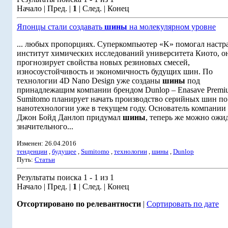
Начало | Пред. |
1
| След. | Конец
Японцы стали создавать
шины
на молекулярном уровне
... любых пропорциях. Суперкомпьютер «K» помогал настр
институт химических исследований университета Киото, о
прогнозирует свойства новых резиновых смесей,
износоустойчивость и экономичность будущих шин. По
технологии 4D Nano Design уже созданы
шины
под
принадлежащим компании брендом Dunlop – Enasave Premi
Sumitomo планирует начать производство серийных шин по
нанотехнологии уже в текущем году. Основатель компании
Джон Бойд Данлоп придумал
шины
, теперь же можно ожи
значительного...
Изменен: 26.04.2016
тенденции
,
будущее
,
Sumitomo
,
технологии
,
шины
,
Dunlop
Путь:
Статьи
Результаты поиска 1 - 1 из 1
Начало | Пред. |
1
| След. | Конец
Отсортировано по релевантности
|
Сортировать по дате