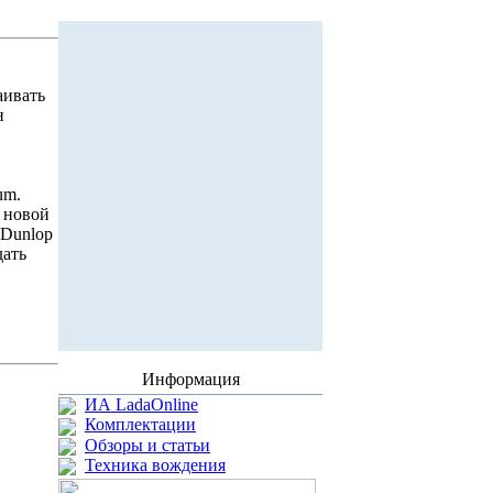
аивать
н
um.
 новой
 Dunlop
дать
Информация
ИА LadaOnline
Комплектации
Обзоры и статьи
Техника вождения