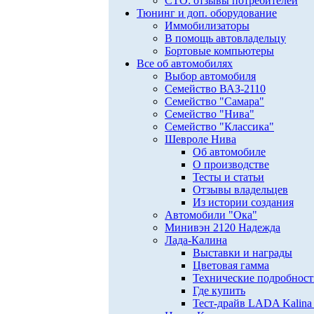
СТО: отзывы потребителей
Тюнинг и доп. оборудование
Иммобилизаторы
В помощь автовладельцу
Бортовые компьютеры
Все об автомобилях
Выбор автомобиля
Семейство ВАЗ-2110
Семейство "Самара"
Семейство "Нива"
Семейство "Классика"
Шевроле Нива
Об автомобиле
О производстве
Тесты и статьи
Отзывы владельцев
Из истории создания
Автомобили "Ока"
Минивэн 2120 Надежда
Лада-Калина
Выставки и награды
Цветовая гамма
Технические подробнос
Где купить
Тест-драйв LADA Kalina 