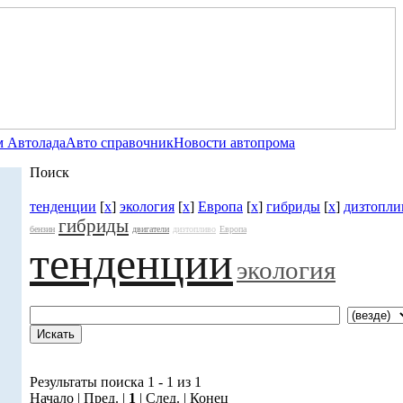
 Автолада
Авто справочник
Новости автопрома
Поиск
тенденции
[
x
]
экология
[
x
]
Европа
[
x
]
гибриды
[
x
]
дизтопли
гибриды
бензин
двигатели
дизтопливо
Европа
тенденции
экология
Результаты поиска 1 - 1 из 1
Начало | Пред. |
1
| След. | Конец