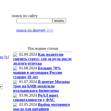
поиск по сайту
поиск по форуму >>>
Последние статьи
02.09.2024
Как водителю
во
[
x
]
снизить стресс, сев за руль после
долгого отпуска
01.08.2024
Больше 70%
машин в автопарке России
старше 10 лет
01.07.2024
В центре Москвы
трое на БМВ похитили
итальянского бизнесмена
03.06.2024
РоАД ищет
справедливости у ФАС
02.05.2024
Выбор моторного
масла для китайцев