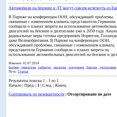
Автомобили на бензине и ДТ могут совсем исчезнуть из Е
В Париже на конференции ООН, обсуждавшей проблемы,
связанные с изменением климата, представители Германии
сообщили о планах запрета на использование автомобильн
двигателей на бензине и дизтопливе уже к 2050 году. Анал
радикальные меры готовы предпринять Норвегия, Голланди
даже Великобритания. В Париже на конференции ООН,
обсуждавшей проблемы, связанные с изменением климата,
представители Германии сообщили о планах запрета на
использование автомобильных двигателей на бензине и диз
Изменен: 02.07.2016
бензин
,
двигатели
,
гибриды
,
экология
,
тенденции
,
Европа
,
дизтопливо
Путь:
Статьи
Результаты поиска 1 - 1 из 1
Начало | Пред. |
1
| След. | Конец
Сортировать по релевантности
|
Отсортировано по дате