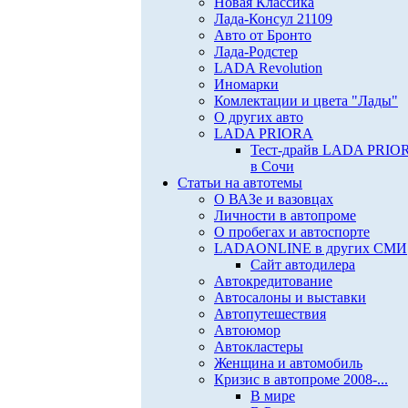
Новая Классика
Лада-Консул 21109
Авто от Бронто
Лада-Родстер
LADA Revolution
Иномарки
Комлектации и цвета "Лады"
О других авто
LADA PRIORA
Тест-драйв LADA PRIO
в Сочи
Статьи на автотемы
О ВАЗе и вазовцах
Личности в автопроме
О пробегах и автоспорте
LADAONLINE в других СМИ
Сайт автодилера
Автокредитование
Автосалоны и выставки
Автопутешествия
Автоюмор
Автокластеры
Женщина и автомобиль
Кризис в автопроме 2008-...
В мире