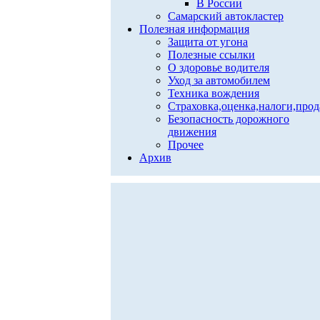
В России
Самарский автокластер
Полезная информация
Защита от угона
Полезные ссылки
О здоровье водителя
Уход за автомобилем
Техника вождения
Страховка,оценка,налоги,про
Безопасность дорожного
движения
Прочее
Архив