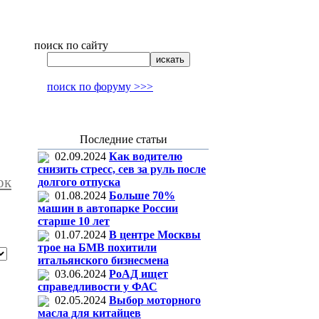
поиск по сайту
поиск по форуму >>>
Последние статьи
02.09.2024
Как водителю
снизить стресс, сев за руль после
ок
долгого отпуска
01.08.2024
Больше 70%
машин в автопарке России
старше 10 лет
01.07.2024
В центре Москвы
трое на БМВ похитили
итальянского бизнесмена
03.06.2024
РоАД ищет
справедливости у ФАС
02.05.2024
Выбор моторного
масла для китайцев