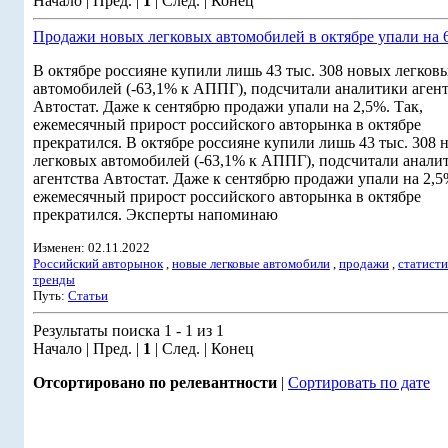
Начало | Пред. |
1
| След. | Конец
Продажи новых легковых автомобилей в октябре упали на 
В октябре россияне купили лишь 43 тыс. 308 новых легков
автомобилей (-63,1% к АППГ), подсчитали аналитики агент
Автостат. Даже к сентябрю продажи упали на 2,5%. Так,
ежемесячный прирост российского авторынка в октябре
прекратился. В октябре россияне купили лишь 43 тыс. 308 
легковых автомобилей (-63,1% к АППГ), подсчитали анали
агентства Автостат. Даже к сентябрю продажи упали на 2,5
ежемесячный прирост российского авторынка в октябре
прекратился. Эксперты напоминаю
Изменен: 02.11.2022
Российский авторынок
,
новые легковые автомобили
,
продажи
,
статисти
тренды
Путь:
Статьи
Результаты поиска 1 - 1 из 1
Начало | Пред. |
1
| След. | Конец
Отсортировано по релевантности
|
Сортировать по дате