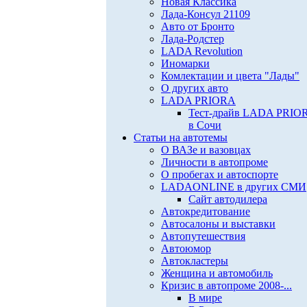
Новая Классика
Лада-Консул 21109
Авто от Бронто
Лада-Родстер
LADA Revolution
Иномарки
Комлектации и цвета "Лады"
О других авто
LADA PRIORA
Тест-драйв LADA PRIO
в Сочи
Статьи на автотемы
О ВАЗе и вазовцах
Личности в автопроме
О пробегах и автоспорте
LADAONLINE в других СМИ
Сайт автодилера
Автокредитование
Автосалоны и выставки
Автопутешествия
Автоюмор
Автокластеры
Женщина и автомобиль
Кризис в автопроме 2008-...
В мире