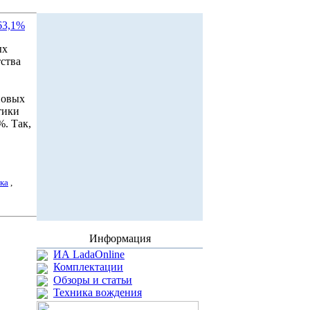
63,1%
ых
ства
новых
тики
%. Так,
ка
,
Информация
ИА LadaOnline
Комплектации
Обзоры и статьи
Техника вождения