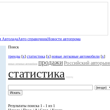
 Автолада
Авто справочник
Новости автопрома
Поиск
тренды
[
x
]
статистика
[
x
]
новые легковые автомобили
[
x
]
продажи
Российский авторын
новые легковые автомобили
статистика
тренды
Результаты поиска 1 - 1 из 1