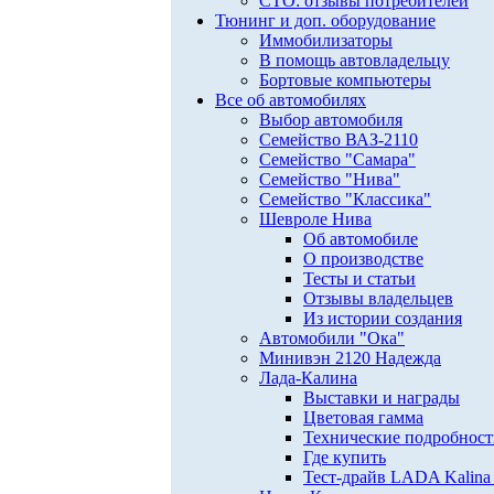
СТО: отзывы потребителей
Тюнинг и доп. оборудование
Иммобилизаторы
В помощь автовладельцу
Бортовые компьютеры
Все об автомобилях
Выбор автомобиля
Семейство ВАЗ-2110
Семейство "Самара"
Семейство "Нива"
Семейство "Классика"
Шевроле Нива
Об автомобиле
О производстве
Тесты и статьи
Отзывы владельцев
Из истории создания
Автомобили "Ока"
Минивэн 2120 Надежда
Лада-Калина
Выставки и награды
Цветовая гамма
Технические подробнос
Где купить
Тест-драйв LADA Kalina 