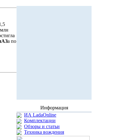
1,5
 млн
остигла
мАЗ
а по
Информация
ИА LadaOnline
Комплектации
Обзоры и статьи
Техника вождения