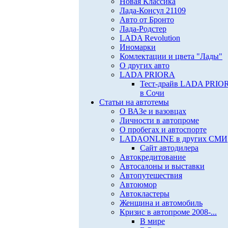
Новая Классика
Лада-Консул 21109
Авто от Бронто
Лада-Родстер
LADA Revolution
Иномарки
Комлектации и цвета "Лады"
О других авто
LADA PRIORA
Тест-драйв LADA PRIO
в Сочи
Статьи на автотемы
О ВАЗе и вазовцах
Личности в автопроме
О пробегах и автоспорте
LADAONLINE в других СМИ
Сайт автодилера
Автокредитование
Автосалоны и выставки
Автопутешествия
Автоюмор
Автокластеры
Женщина и автомобиль
Кризис в автопроме 2008-...
В мире