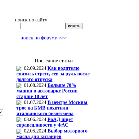
поиск по сайту
поиск по форуму >>>
Последние статьи
02.09.2024
Как водителю
снизить стресс, сев за руль после
долгого отпуска
01.08.2024
Больше 70%
машин в автопарке России
старше 10 лет
01.07.2024
В центре Москвы
трое на БМВ похитили
итальянского бизнесмена
03.06.2024
РоАД ищет
справедливости у ФАС
02.05.2024
Выбор моторного
масла для китайцев