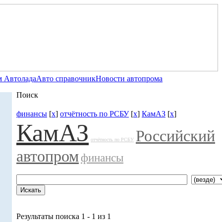
 Автолада
Авто справочник
Новости автопрома
Поиск
финансы
[
x
]
отчётность по РСБУ
[
x
]
КамАЗ
[
x
]
КамАЗ
Российский
отчётность по РСБУ
автопром
финансы
Результаты поиска 1 - 1 из 1