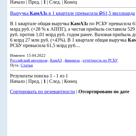
Начало | Пред. |
1
| След. | Конец
Выручка
КамАЗ
а в 1 квартале превысила Ք61,5 миллиарда
В 1 квартале общая выручка
КамАЗ
а по РСБУ превысила 6
млрд руб. (+28 % к АППГ), а чистая прибыль составила 529
руб. против 1,01 млрд руб. годом ранее. Валовая прибыль д
6 млрд 27 млн руб. (+43%). В 1 квартале общая выручка
Ка
РСБУ превысила 61,5 млрд руб....
Изменен: 15.04.2022
Российский автопром
,
КамАЗ
,
финансы
,
отчётность по РСБУ
Путь:
Статьи
Результаты поиска 1 - 1 из 1
Начало | Пред. |
1
| След. | Конец
Сортировать по релевантности
|
Отсортировано по дате