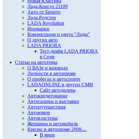
Новая Классика
Лада-Консул 21109
Авто от Бронто
Лада-Родстер
LADA Revolution
Иномарки
Комлектации и цвета "Лады"
О других авто
LADA PRIORA
Тест-драйв LADA PRIORA
в Сочи
Статьи на автотемы
О ВАЗе и вазовцах
Личности в автопроме
О пробегах и автоспорте
LADAONLINE в других СМИ
Сайт автодилера
Автокредитование
Автосалоны и выставки
Автопутешествия
Автоюмор
Автокластеры
Женщина и автомобиль
Кризис в автопроме 2008-...
В мире