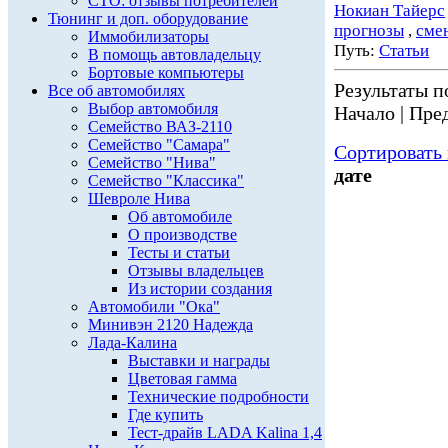
СТО: отзывы потребителей
Нокиан Тайерс
Тюнинг и доп. оборудование
прогнозы
,
сме
Иммобилизаторы
Путь:
Статьи
В помощь автовладельцу
Бортовые компьютеры
Результаты по
Все об автомобилях
Выбор автомобиля
Начало | Пред
Семейство ВАЗ-2110
Семейство "Самара"
Сортировать 
Семейство "Нива"
дате
Семейство "Классика"
Шевроле Нива
Об автомобиле
О производстве
Тесты и статьи
Отзывы владельцев
Из истории создания
Автомобили "Ока"
Минивэн 2120 Надежда
Лада-Калина
Выставки и награды
Цветовая гамма
Технические подробности
Где купить
Тест-драйв LADA Kalina 1,4