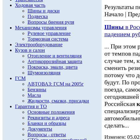
Ходовая часть
Результаты по
Шины и диски
Начало | Пред
Подвеска
Вопросы биения руля
Шины
в Рос
Механизмы управления
Рулевое управление
падением ру
Тормозная система
Электрооборудование
... При этом
Кузов и салон
от темпов п
Отопление и вентиляция
случае тем, 
Антикоррозийная защита
Покраска, эмали, цвета
сменить рез
Шумоизоляция
потому что 
ГСМ
будут. По пр
АВТОВАЗ: ГСМ на 2005г
поезда, само
Бензины
Масла
сегодняшней 
Жидкости, смазки, присадки
Российская
к
Гарантия и ТО
специализиру
Основные положения
автомобильн
Реквизиты и адреса
Бланки и образцы
сделать...
Документы
Вопросы - ответы
Изменен: 05.02