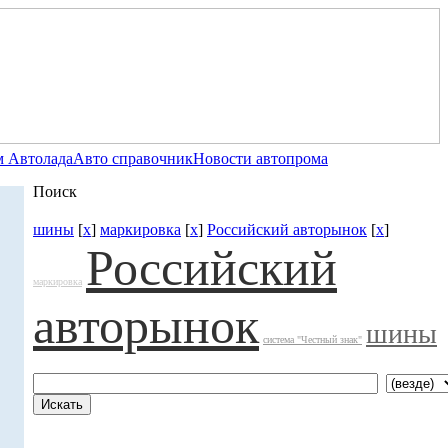
 Автолада
Авто справочник
Новости автопрома
Поиск
шины
[
x
]
маркировка
[
x
]
Российский авторынок
[
x
]
Российский
маркировка
авторынок
шины
система "Честный знак"