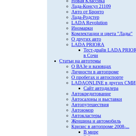
Новая Классика
Лада-Консул 21109
Авто от Бронто
Лада-Родстер
LADA Revolution
Иномарки
Комлектации и цвета "Лады"
О других авто
LADA PRIORA
Тест-драйв LADA PRIO
в Сочи
Статьи на автотемы
О ВАЗе и вазовцах
Личности в автопроме
О пробегах и автоспорте
LADAONLINE в других СМИ
Сайт автодилера
Автокредитование
Автосалоны и выставки
Автопутешествия
Автоюмор
Автокластеры
Женщина и автомобиль
Кризис в автопроме 2008-...
В мире