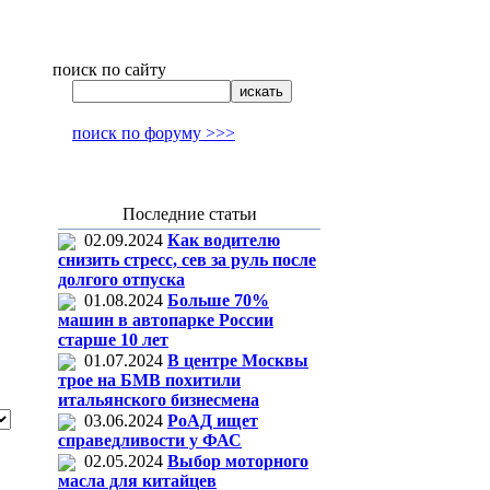
поиск по сайту
поиск по форуму >>>
Последние статьи
02.09.2024
Как водителю
снизить стресс, сев за руль после
долгого отпуска
01.08.2024
Больше 70%
машин в автопарке России
старше 10 лет
01.07.2024
В центре Москвы
трое на БМВ похитили
итальянского бизнесмена
03.06.2024
РоАД ищет
справедливости у ФАС
02.05.2024
Выбор моторного
масла для китайцев