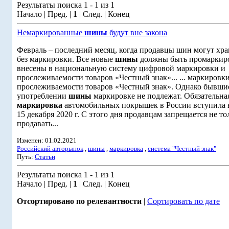
Результаты поиска 1 - 1 из 1
Начало | Пред. |
1
| След. | Конец
Немаркированные
шины
будут вне закона
Февраль – последний месяц, когда продавцы шин могут хра
без маркировки. Все новые
шины
должны быть промаркир
внесены в национальную систему цифровой маркировки и
прослеживаемости товаров «Честный знак»... ... маркировк
прослеживаемости товаров «Честный знак». Однако бывши
употреблении
шины
маркировке не подлежат. Обязательна
маркировка
автомобильных покрышек в России вступила в
15 декабря 2020 г. С этого дня продавцам запрещается не то
продавать...
Изменен: 01.02.2021
Российский авторынок
,
шины
,
маркировка
,
система "Честный знак"
Путь:
Статьи
Результаты поиска 1 - 1 из 1
Начало | Пред. |
1
| След. | Конец
Отсортировано по релевантности
|
Сортировать по дате