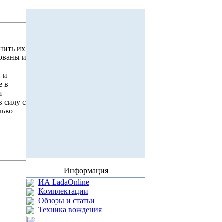
нить их
ованы и
и и
е в
я
 силу с
лько
Информация
ИА LadaOnline
Комплектации
Обзоры и статьи
Техника вождения