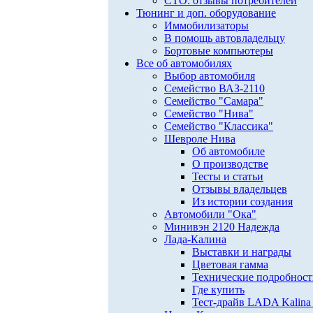
СТО: отзывы потребителей
Тюнинг и доп. оборудование
Иммобилизаторы
В помощь автовладельцу
Бортовые компьютеры
Все об автомобилях
Выбор автомобиля
Семейство ВАЗ-2110
Семейство "Самара"
Семейство "Нива"
Семейство "Классика"
Шевроле Нива
Об автомобиле
О производстве
Тесты и статьи
Отзывы владельцев
Из истории создания
Автомобили "Ока"
Минивэн 2120 Надежда
Лада-Калина
Выставки и награды
Цветовая гамма
Технические подробнос
Где купить
Тест-драйв LADA Kalina 