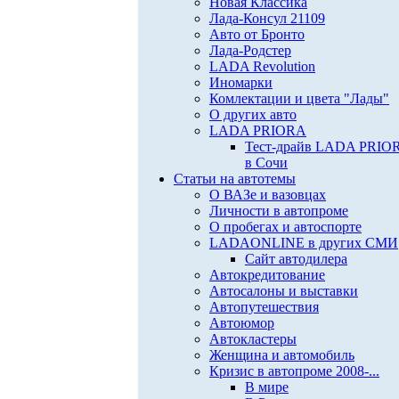
Новая Классика
Лада-Консул 21109
Авто от Бронто
Лада-Родстер
LADA Revolution
Иномарки
Комлектации и цвета "Лады"
О других авто
LADA PRIORA
Тест-драйв LADA PRIO
в Сочи
Статьи на автотемы
О ВАЗе и вазовцах
Личности в автопроме
О пробегах и автоспорте
LADAONLINE в других СМИ
Сайт автодилера
Автокредитование
Автосалоны и выставки
Автопутешествия
Автоюмор
Автокластеры
Женщина и автомобиль
Кризис в автопроме 2008-...
В мире