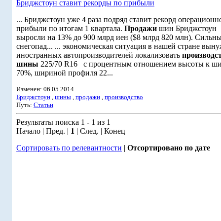
Бриджстоун ставит рекорды по прибыли
... Бриджстоун уже 4 раза подряд ставит рекорд операционн
прибыли по итогам 1 квартала.
Продажи
шин Бриджстоун
выросли на 13% до 900 млрд иен ($8 млрд 820 млн). Сильн
снегопад... ... экономическая ситуация в нашей стране вын
иностранных автопроизводителей локализовать
производс
шины
225/70 R16 с процентным отношением высоты к ши
70%, шириной профиля 22...
Изменен: 06.05.2014
Бриджстоун
,
шины
,
продажи
,
производство
Путь:
Статьи
Результаты поиска 1 - 1 из 1
Начало | Пред. |
1
| След. | Конец
Сортировать по релевантности
|
Отсортировано по дате