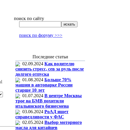
поиск по сайту
поиск по форуму >>>
Последние статьи
02.09.2024
Как водителю
снизить стресс, сев за руль после
долгого отпуска
01.08.2024
Больше 70%
ы
машин в автопарке России
старше 10 лет
01.07.2024
В центре Москвы
трое на БМВ похитили
итальянского бизнесмена
03.06.2024
РоАД ищет
справедливости у ФАС
02.05.2024
Выбор моторного
масла для китайцев