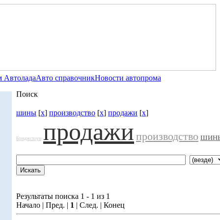
 Автолада
Авто справочник
Новости автопрома
Поиск
шины
[
x
]
производство
[
x
]
продажи
[
x
]
продажи
производство
шин
Бриджстоун
Результаты поиска 1 - 1 из 1
Начало | Пред. |
1
| След. | Конец