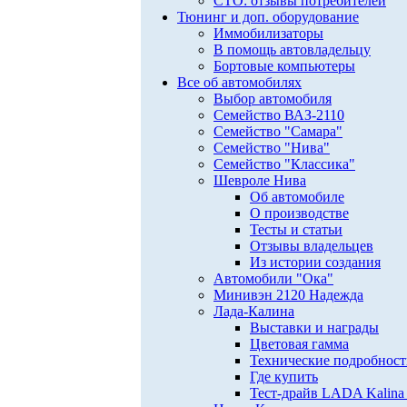
СТО: отзывы потребителей
Тюнинг и доп. оборудование
Иммобилизаторы
В помощь автовладельцу
Бортовые компьютеры
Все об автомобилях
Выбор автомобиля
Семейство ВАЗ-2110
Семейство "Самара"
Семейство "Нива"
Семейство "Классика"
Шевроле Нива
Об автомобиле
О производстве
Тесты и статьи
Отзывы владельцев
Из истории создания
Автомобили "Ока"
Минивэн 2120 Надежда
Лада-Калина
Выставки и награды
Цветовая гамма
Технические подробнос
Где купить
Тест-драйв LADA Kalina 