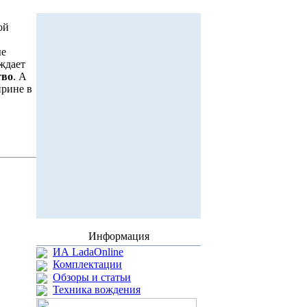
ой
ые
уждает
тво
. А
рине в
Информация
ИА LadaOnline
Комплектации
Обзоры и статьи
Техника вождения