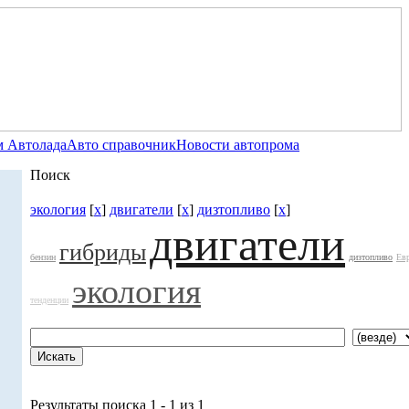
 Автолада
Авто справочник
Новости автопрома
Поиск
экология
[
x
]
двигатели
[
x
]
дизтопливо
[
x
]
двигатели
гибриды
бензин
дизтопливо
Ев
экология
тенденции
Результаты поиска 1 - 1 из 1