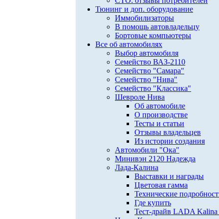
СТО: отзывы потребителей
Тюнинг и доп. оборудование
Иммобилизаторы
В помощь автовладельцу
Бортовые компьютеры
Все об автомобилях
Выбор автомобиля
Семейство ВАЗ-2110
Семейство "Самара"
Семейство "Нива"
Семейство "Классика"
Шевроле Нива
Об автомобиле
О производстве
Тесты и статьи
Отзывы владельцев
Из истории создания
Автомобили "Ока"
Минивэн 2120 Надежда
Лада-Калина
Выставки и награды
Цветовая гамма
Технические подробнос
Где купить
Тест-драйв LADA Kalina 