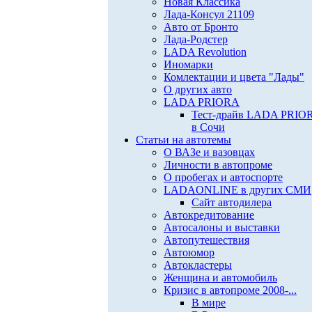
Новая Классика
Лада-Консул 21109
Авто от Бронто
Лада-Родстер
LADA Revolution
Иномарки
Комлектации и цвета "Лады"
О других авто
LADA PRIORA
Тест-драйв LADA PRIO
в Сочи
Статьи на автотемы
О ВАЗе и вазовцах
Личности в автопроме
О пробегах и автоспорте
LADAONLINE в других СМИ
Сайт автодилера
Автокредитование
Автосалоны и выставки
Автопутешествия
Автоюмор
Автокластеры
Женщина и автомобиль
Кризис в автопроме 2008-...
В мире