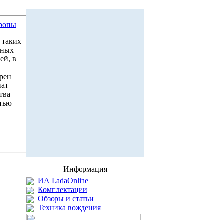
вропы
я таких
ьных
ей, в
брен
нат
тва
стью
Информация
ИА LadaOnline
Комплектации
Обзоры и статьи
Техника вождения