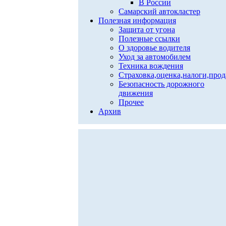
В России
Самарский автокластер
Полезная информация
Защита от угона
Полезные ссылки
О здоровье водителя
Уход за автомобилем
Техника вождения
Страховка,оценка,налоги,про
Безопасность дорожного
движения
Прочее
Архив