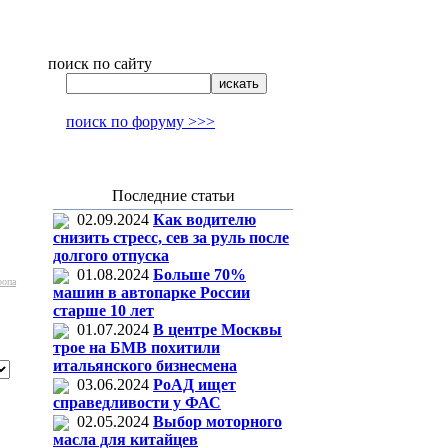
поиск по сайту
поиск по форуму >>>
Последние статьи
02.09.2024
Как водителю
снизить стресс, сев за руль после
долгого отпуска
01.08.2024
Больше 70%
ропа
машин в автопарке России
старше 10 лет
01.07.2024
В центре Москвы
трое на БМВ похитили
итальянского бизнесмена
03.06.2024
РоАД ищет
справедливости у ФАС
02.05.2024
Выбор моторного
масла для китайцев