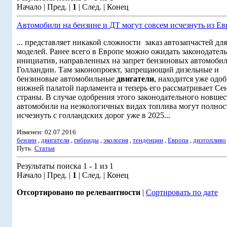
Начало | Пред. |
1
| След. | Конец
Автомобили на бензине и ДТ могут совсем исчезнуть из Е
... представляет никакой сложности заказ автозапчастей дл
моделей. Ранее всего в Европе можно ожидать законодател
инициатив, направленных на запрет бензиновых автомобил
Голландии. Там законопроект, запрещающий дизельные и
бензиновые автомобильные
двигатели
, находится уже одо
нижней палатой парламента и теперь его рассматривает Се
страны. В случае одобрения этого законодательного новшес
автомобили на неэкологичных видах топлива могут полно
исчезнуть с голландских дорог уже в 2025...
Изменен: 02.07.2016
бензин
,
двигатели
,
гибриды
,
экология
,
тенденции
,
Европа
,
дизтопливо
Путь:
Статьи
Результаты поиска 1 - 1 из 1
Начало | Пред. |
1
| След. | Конец
Отсортировано по релевантности
|
Сортировать по дате