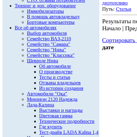
СТО: отзывы потребителей
дизтопливо
Тюнинг и доп. оборудование
Путь:
Статьи
Иммобилизаторы
В помощь автовладельцу
Результаты по
Бортовые компьютеры
Начало | Пред
Все об автомобилях
Выбор автомобиля
Семейство ВАЗ-2110
Сортировать 
Семейство "Самара"
дате
Семейство "Нива"
Семейство "Классика"
Шевроле Нива
Об автомобиле
О производстве
Тесты и статьи
Отзывы владельцев
Из истории создания
Автомобили "Ока"
Минивэн 2120 Надежда
Лада-Калина
Выставки и награды
Цветовая гамма
Технические подробности
Где купить
Тест-драйв LADA Kalina 1,4