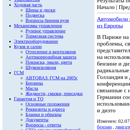
Результаты по
Ходовая часть
Начало | Пред
Шины и диски
Подвеска
Автомобили н
Вопросы биения руля
из Европы
Механизмы управления
Рулевое управление
Тормозная система
В Париже на
Электрооборудование
проблемы, св
Кузов и салон
представител
Отопление и вентиляция
на использов
Антикоррозийная защита
Покраска, эмали, цвета
бензине и ди
Шумоизоляция
радикальные
ГСМ
Голландия и
АВТОВАЗ: ГСМ на 2005г
конференции
Бензины
Масла
связанные с 
Жидкости, смазки, присадки
Германии соо
Гарантия и ТО
использовани
Основные положения
Реквизиты и адреса
и дизто
Бланки и образцы
Документы
Изменен: 02.07
Вопросы - ответы
бензин
,
двигат