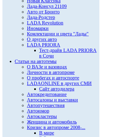
Новая Классика
Лада-Консул 21109
Авто от Бронто
Лада-Родстер
LADA Revolution
Иномарки
Комлектации и цвета "Лады"
О других авто
LADA PRIORA
Тест-драйв LADA PRIORA
в Сочи
Статьи на автотемы
О ВАЗе и вазовцах
Личности в автопроме
О пробегах и автоспорте
LADAONLINE в других СМИ
Сайт автодилера
Автокредитование
Автосалоны и выставки
Автопутешествия
Автоюмор
Автокластеры
Женщина и автомобиль
Кризис в автопроме 2008-...
В мире