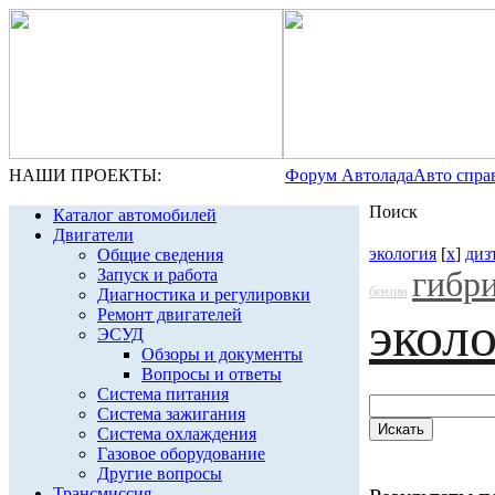
НАШИ ПРОЕКТЫ:
Форум Автолада
Авто спра
Поиск
Каталог автомобилей
Двигатели
экология
[
x
]
диз
Общие сведения
гибр
Запуск и работа
бензин
Диагностика и регулировки
Ремонт двигателей
экол
ЭСУД
Обзоры и документы
Вопросы и ответы
Система питания
Система зажигания
Система охлаждения
Газовое оборудование
Другие вопросы
Трансмиссия