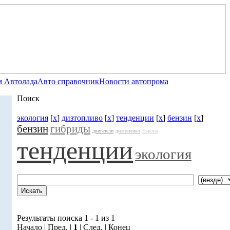
 Автолада
Авто справочник
Новости автопрома
Поиск
экология
[
x
]
дизтопливо
[
x
]
тенденции
[
x
]
бензин
[
x
]
бензин
гибриды
двигатели
дизтопливо
Европа
тенденции
экология
Результаты поиска 1 - 1 из 1
Начало | Пред. |
1
| След. | Конец