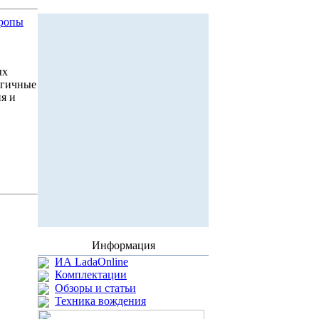
вропы
ых
огичные
я и
Информация
ИА LadaOnline
Комплектации
Обзоры и статьи
Техника вождения