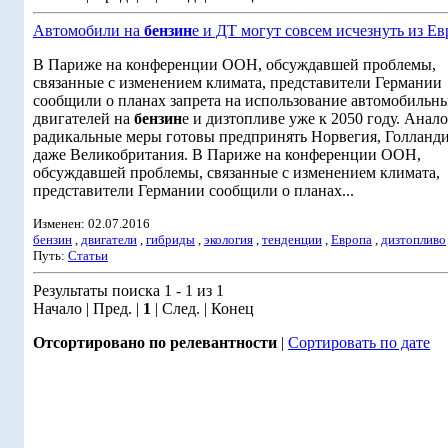
Автомобили на
бензин
е и ДТ могут совсем исчезнуть из Е
В Париже на конференции ООН, обсуждавшей проблемы,
связанные с изменением климата, представители Германии
сообщили о планах запрета на использование автомобильн
двигателей на
бензин
е и дизтопливе уже к 2050 году. Анал
радикальные меры готовы предпринять Норвегия, Голланди
даже Великобритания. В Париже на конференции ООН,
обсуждавшей проблемы, связанные с изменением климата,
представители Германии сообщили о планах...
Изменен: 02.07.2016
бензин
,
двигатели
,
гибриды
,
экология
,
тенденции
,
Европа
,
дизтопливо
Путь:
Статьи
Результаты поиска 1 - 1 из 1
Начало | Пред. |
1
| След. | Конец
Отсортировано по релевантности
|
Сортировать по дате