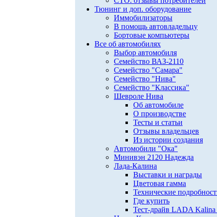
СТО: отзывы потребителей
Тюнинг и доп. оборудование
Иммобилизаторы
В помощь автовладельцу
Бортовые компьютеры
Все об автомобилях
Выбор автомобиля
Семейство ВАЗ-2110
Семейство "Самара"
Семейство "Нива"
Семейство "Классика"
Шевроле Нива
Об автомобиле
О производстве
Тесты и статьи
Отзывы владельцев
Из истории создания
Автомобили "Ока"
Минивэн 2120 Надежда
Лада-Калина
Выставки и награды
Цветовая гамма
Технические подробнос
Где купить
Тест-драйв LADA Kalina 