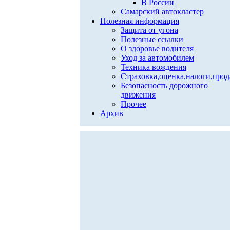
В России
Самарский автокластер
Полезная информация
Защита от угона
Полезные ссылки
О здоровье водителя
Уход за автомобилем
Техника вождения
Страховка,оценка,налоги,про
Безопасность дорожного
движения
Прочее
Архив