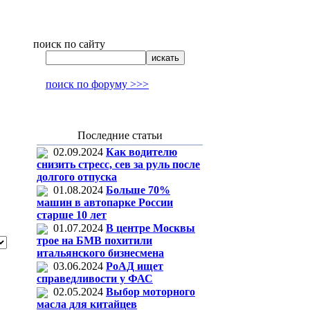
поиск по сайту
поиск по форуму >>>
Последние статьи
02.09.2024
Как водителю
снизить стресс, сев за руль после
долгого отпуска
01.08.2024
Больше 70%
машин в автопарке России
старше 10 лет
01.07.2024
В центре Москвы
трое на БМВ похитили
итальянского бизнесмена
03.06.2024
РоАД ищет
справедливости у ФАС
02.05.2024
Выбор моторного
масла для китайцев