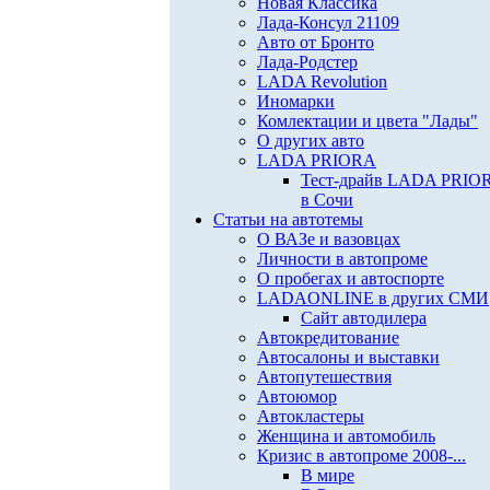
Новая Классика
Лада-Консул 21109
Авто от Бронто
Лада-Родстер
LADA Revolution
Иномарки
Комлектации и цвета "Лады"
О других авто
LADA PRIORA
Тест-драйв LADA PRIO
в Сочи
Статьи на автотемы
О ВАЗе и вазовцах
Личности в автопроме
О пробегах и автоспорте
LADAONLINE в других СМИ
Сайт автодилера
Автокредитование
Автосалоны и выставки
Автопутешествия
Автоюмор
Автокластеры
Женщина и автомобиль
Кризис в автопроме 2008-...
В мире