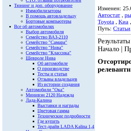
СТО: отзывы потребителей
Тюнинг и доп. оборудование
Изменен: 25.
Иммобилизаторы
Автостат
,
ры
В помощь автовладельцу
Toyota
,
Kиа
Бортовые компьютеры
Все об автомобилях
Путь:
Статьи
Выбор автомобиля
Семейство ВАЗ-2110
Результаты 
Семейство "Самара"
Семейство "Нива"
Начало | П
Семейство "Классика"
Шевроле Нива
Отсортиро
Об автомобиле
релевантн
О производстве
Тесты и статьи
Отзывы владельцев
Из истории создания
Автомобили "Ока"
Минивэн 2120 Надежда
Лада-Калина
Выставки и награды
Цветовая гамма
Технические подробности
Где купить
Тест-драйв LADA Kalina 1,4