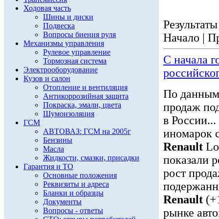
Ходовая часть
Шины и диски
Результаты 
Подвеска
Вопросы биения руля
Начало | П
Механизмы управления
Рулевое управление
С начала г
Тормозная система
Электрооборудование
российског
Кузов и салон
Отопление и вентиляция
По данным
Антикоррозийная защита
Покраска, эмали, цвета
продаж по
Шумоизоляция
в России..
ГСМ
АВТОВАЗ: ГСМ на 2005г
иномарок 
Бензины
Renault
Lo
Масла
Жидкости, смазки, присадки
показали р
Гарантия и ТО
рост прод
Основные положения
Реквизиты и адреса
подержан
Бланки и образцы
Renault
(+
Документы
Вопросы - ответы
рынке авто