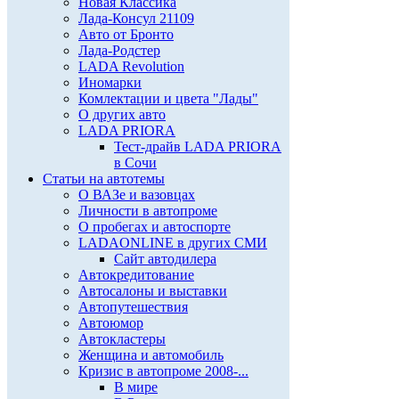
Новая Классика
Лада-Консул 21109
Авто от Бронто
Лада-Родстер
LADA Revolution
Иномарки
Комлектации и цвета "Лады"
О других авто
LADA PRIORA
Тест-драйв LADA PRIORA
в Сочи
Статьи на автотемы
О ВАЗе и вазовцах
Личности в автопроме
О пробегах и автоспорте
LADAONLINE в других СМИ
Сайт автодилера
Автокредитование
Автосалоны и выставки
Автопутешествия
Автоюмор
Автокластеры
Женщина и автомобиль
Кризис в автопроме 2008-...
В мире