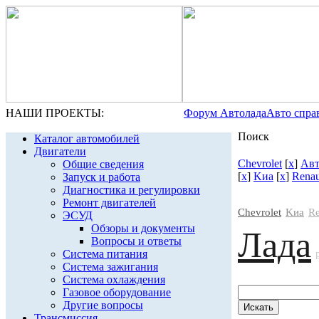
НАШИ ПРОЕКТЫ:
Форум Автолада
Авто спра
Поиск
Каталог автомобилей
Двигатели
Chevrolet
[
x
]
Авт
Общие сведения
[
x
]
Kиа
[
x
]
Renau
Запуск и работа
Диагностика и регулировки
Ремонт двигателей
Chevrolet
Kиа
Re
ЭСУД
Обзоры и документы
Лада
Вопросы и ответы
Система питания
Система зажигания
Система охлаждения
Газовое оборудование
Другие вопросы
Трансмиссия