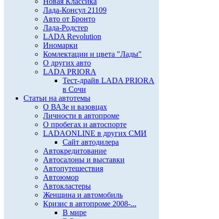
Новая Классика
Лада-Консул 21109
Авто от Бронто
Лада-Родстер
LADA Revolution
Иномарки
Комлектации и цвета "Лады"
О других авто
LADA PRIORA
Тест-драйв LADA PRIORA
в Сочи
Статьи на автотемы
О ВАЗе и вазовцах
Личности в автопроме
О пробегах и автоспорте
LADAONLINE в других СМИ
Сайт автодилера
Автокредитование
Автосалоны и выставки
Автопутешествия
Автоюмор
Автокластеры
Женщина и автомобиль
Кризис в автопроме 2008-...
В мире