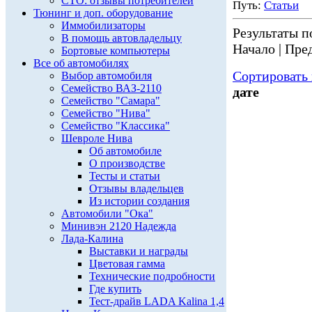
СТО: отзывы потребителей
Путь:
Статьи
Тюнинг и доп. оборудование
Иммобилизаторы
Результаты по
В помощь автовладельцу
Начало | Пред
Бортовые компьютеры
Все об автомобилях
Сортировать 
Выбор автомобиля
Семейство ВАЗ-2110
дате
Семейство "Самара"
Семейство "Нива"
Семейство "Классика"
Шевроле Нива
Об автомобиле
О производстве
Тесты и статьи
Отзывы владельцев
Из истории создания
Автомобили "Ока"
Минивэн 2120 Надежда
Лада-Калина
Выставки и награды
Цветовая гамма
Технические подробности
Где купить
Тест-драйв LADA Kalina 1,4