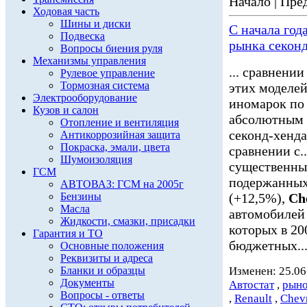
Начало | Пред
Ходовая часть
Шины и диски
С начала год
Подвеска
рынка секон
Вопросы биения руля
Механизмы управления
... сравнени
Рулевое управление
Тормозная система
этих моделей
Электрооборудование
иномарок по
Кузов и салон
абсолютным л
Отопление и вентиляция
секонд-хенда
Антикоррозийная защита
Покраска, эмали, цвета
сравнении с..
Шумоизоляция
существенны
ГСМ
подержанных
АВТОВАЗ: ГСМ на 2005г
Бензины
(+12,5%),
Ch
Масла
автомобилей 
Жидкости, смазки, присадки
которых в 20
Гарантия и ТО
бюджетных..
Основные положения
Реквизиты и адреса
Бланки и образцы
Изменен: 25.06
Документы
Автостат
,
рыно
Вопросы - ответы
,
Renault
,
Chevr