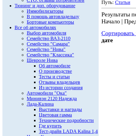
СТО: отзывы потребителей
Путь:
Статьи
Тюнинг и доп. оборудование
Иммобилизаторы
Результаты по
В помощь автовладельцу
Начало | Пред
Бортовые компьютеры
Все об автомобилях
Сортировать 
Выбор автомобиля
Семейство ВАЗ-2110
дате
Семейство "Самара"
Семейство "Нива"
Семейство "Классика"
Шевроле Нива
Об автомобиле
О производстве
Тесты и статьи
Отзывы владельцев
Из истории создания
Автомобили "Ока"
Минивэн 2120 Надежда
Лада-Калина
Выставки и награды
Цветовая гамма
Технические подробности
Где купить
Тест-драйв LADA Kalina 1,4