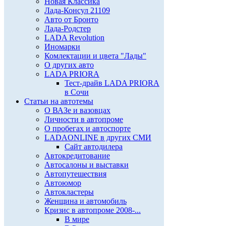
Новая Классика
Лада-Консул 21109
Авто от Бронто
Лада-Родстер
LADA Revolution
Иномарки
Комлектации и цвета "Лады"
О других авто
LADA PRIORA
Тест-драйв LADA PRIORA
в Сочи
Статьи на автотемы
О ВАЗе и вазовцах
Личности в автопроме
О пробегах и автоспорте
LADAONLINE в других СМИ
Сайт автодилера
Автокредитование
Автосалоны и выставки
Автопутешествия
Автоюмор
Автокластеры
Женщина и автомобиль
Кризис в автопроме 2008-...
В мире