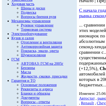
Начало | Пред
Ходовая часть
Шины и диски
С начала год
Подвеска
рынка секон
Вопросы биения руля
Механизмы управления
... сравнени
Рулевое управление
Тормозная система
этих моделей
Электрооборудование
иномарок по
Кузов и салон
абсолютным л
Отопление и вентиляция
секонд-хенда
Антикоррозийная защита
Покраска, эмали, цвета
сравнении с..
Шумоизоляция
существенны
ГСМ
подержанных
АВТОВАЗ: ГСМ на 2005г
Бензины
(+12,5%),
Ch
Масла
автомобилей 
Жидкости, смазки, присадки
которых в 20
Гарантия и ТО
бюджетных..
Основные положения
Реквизиты и адреса
Бланки и образцы
Изменен: 25.06
Документы
Автостат
,
рыно
Вопросы - ответы
,
Renault
,
Chevr