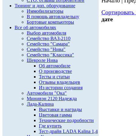
Начало | Пред
СТО: отзывы потребителей
Тюнинг и доп. оборудование
Иммобилизаторы
Сортировать 
В помощь автовладельцу
дате
Бортовые компьютеры
Все об автомобилях
Выбор автомобиля
Семейство ВАЗ-2110
Семейство "Самара"
Семейство "Нива"
Семейство "Классика"
Шевроле Нива
Об автомобиле
О производстве
Тесты и статьи
Отзывы владельцев
Из истории создания
Автомобили "Ока"
Минивэн 2120 Надежда
Лада-Калина
Выставки и награды
Цветовая гамма
Технические подробности
Где купить
Тест-драйв LADA Kalina 1,4