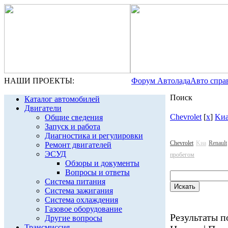
НАШИ ПРОЕКТЫ:
Форум Автолада
Авто спра
Поиск
Каталог автомобилей
Двигатели
Chevrolet
[
x
]
Kи
Общие сведения
Запуск и работа
Диагностика и регулировки
Chevrolet
Kиа
Renault
Ремонт двигателей
ЭСУД
пробегом
Обзоры и документы
Вопросы и ответы
Система питания
Система зажигания
Система охлаждения
Газовое оборудование
Результаты по
Другие вопросы
Трансмиссия