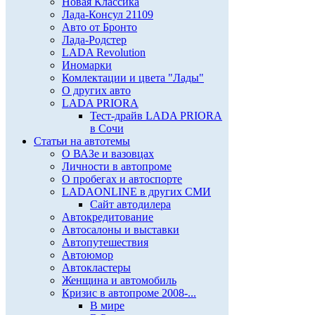
Новая Классика
Лада-Консул 21109
Авто от Бронто
Лада-Родстер
LADA Revolution
Иномарки
Комлектации и цвета "Лады"
О других авто
LADA PRIORA
Тест-драйв LADA PRIORA
в Сочи
Статьи на автотемы
О ВАЗе и вазовцах
Личности в автопроме
О пробегах и автоспорте
LADAONLINE в других СМИ
Сайт автодилера
Автокредитование
Автосалоны и выставки
Автопутешествия
Автоюмор
Автокластеры
Женщина и автомобиль
Кризис в автопроме 2008-...
В мире