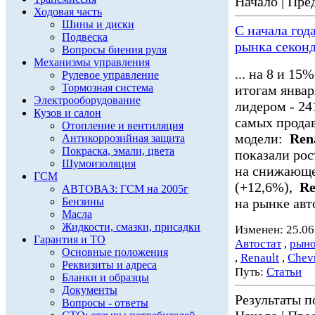
Начало | Пред
Ходовая часть
Шины и диски
С начала год
Подвеска
рынка секон
Вопросы биения руля
Механизмы управления
... на 8 и 1
Рулевое управление
Тормозная система
итогам янва
Электрооборудование
лидером - 241
Кузов и салон
самых прода
Отопление и вентиляция
модели:
Ren
Антикоррозийная защита
Покраска, эмали, цвета
показали рос
Шумоизоляция
на снижающе
ГСМ
(+12,6%),
Re
АВТОВАЗ: ГСМ на 2005г
Бензины
на рынке авт
Масла
Жидкости, смазки, присадки
Изменен: 25.06
Гарантия и ТО
Автостат
,
рыно
Основные положения
,
Renault
,
Chevr
Реквизиты и адреса
Путь:
Статьи
Бланки и образцы
Документы
Результаты по
Вопросы - ответы