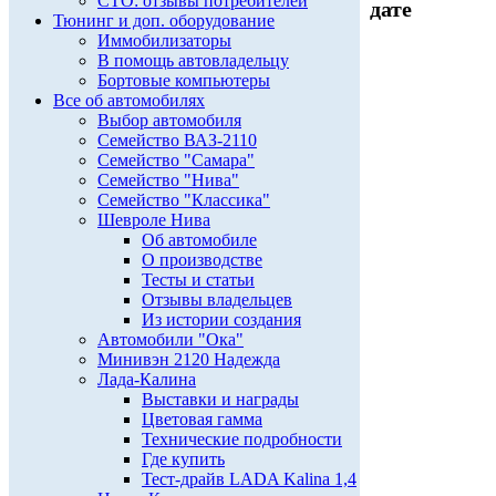
СТО: отзывы потребителей
дате
Тюнинг и доп. оборудование
Иммобилизаторы
В помощь автовладельцу
Бортовые компьютеры
Все об автомобилях
Выбор автомобиля
Семейство ВАЗ-2110
Семейство "Самара"
Семейство "Нива"
Семейство "Классика"
Шевроле Нива
Об автомобиле
О производстве
Тесты и статьи
Отзывы владельцев
Из истории создания
Автомобили "Ока"
Минивэн 2120 Надежда
Лада-Калина
Выставки и награды
Цветовая гамма
Технические подробности
Где купить
Тест-драйв LADA Kalina 1,4