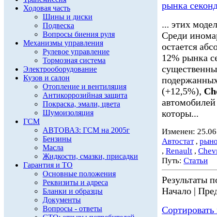
рынка секон
Ходовая часть
Шины и диски
... этих мод
Подвеска
Вопросы биения руля
Среди инома
Механизмы управления
остается абс
Рулевое управление
12% рынка сек
Тормозная система
существенны
Электрооборудование
Кузов и салон
подержанны
Отопление и вентиляция
(+12,5%),
Ch
Антикоррозийная защита
автомобилей 
Покраска, эмали, цвета
которы...
Шумоизоляция
ГСМ
АВТОВАЗ: ГСМ на 2005г
Изменен: 25.06
Бензины
Автостат
,
рыно
Масла
,
Renault
,
Chevr
Жидкости, смазки, присадки
Путь:
Статьи
Гарантия и ТО
Основные положения
Результаты по
Реквизиты и адреса
Начало | Пред
Бланки и образцы
Документы
Вопросы - ответы
Сортировать 