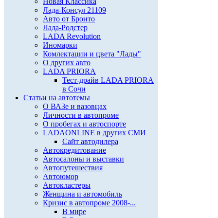
Новая Классика
Лада-Консул 21109
Авто от Бронто
Лада-Родстер
LADA Revolution
Иномарки
Комлектации и цвета "Лады"
О других авто
LADA PRIORA
Тест-драйв LADA PRIORA
в Сочи
Статьи на автотемы
О ВАЗе и вазовцах
Личности в автопроме
О пробегах и автоспорте
LADAONLINE в других СМИ
Сайт автодилера
Автокредитование
Автосалоны и выставки
Автопутешествия
Автоюмор
Автокластеры
Женщина и автомобиль
Кризис в автопроме 2008-...
В мире