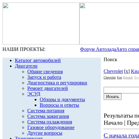
НАШИ ПРОЕКТЫ:
Форум Автолада
Авто спра
Поиск
Каталог автомобилей
Двигатели
Chevrolet
[
x
]
Kи
Общие сведения
Запуск и работа
Chevrolet
Kиа
Renault
Toy
Диагностика и регулировки
Ремонт двигателей
ЭСУД
Обзоры и документы
Вопросы и ответы
Система питания
Результаты по
Система зажигания
Система охлаждения
Начало | Пред
Газовое оборудование
Другие вопросы
С начала год
Трансмиссия