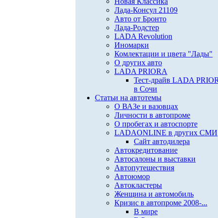
Новая Классика
Лада-Консул 21109
Авто от Бронто
Лада-Родстер
LADA Revolution
Иномарки
Комлектации и цвета "Лады"
О других авто
LADA PRIORA
Тест-драйв LADA PRIO
в Сочи
Статьи на автотемы
О ВАЗе и вазовцах
Личности в автопроме
О пробегах и автоспорте
LADAONLINE в других СМИ
Сайт автодилера
Автокредитование
Автосалоны и выставки
Автопутешествия
Автоюмор
Автокластеры
Женщина и автомобиль
Кризис в автопроме 2008-...
В мире