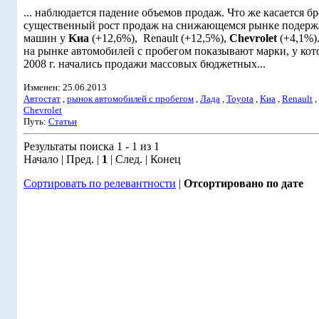
... наблюдается падение объемов продаж. Что же касается б
существенный рост продаж на снижающемся рынке подер
машин у
Kиа
(+12,6%), Renault (+12,5%),
Chevrolet
(+4,1%).
на рынке автомобилей с пробегом показывают марки, у кот
2008 г. начались продажи массовых бюджетных...
Изменен: 25.06.2013
Автостат
,
рынок автомобилей с пробегом
,
Лада
,
Toyota
,
Kиа
,
Renault
,
Chevrolet
Путь:
Статьи
Результаты поиска 1 - 1 из 1
Начало | Пред. |
1
| След. | Конец
Сортировать по релевантности
|
Отсортировано по дате