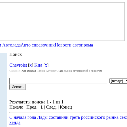
 Автолада
Авто справочник
Новости автопрома
Поиск
Chevrolet
[
x
]
Kиа
[
x
]
Chevrolet
Kиа
Renault
Toyota
Автостат
Лада
рынок автомобилей с пробегом
Результаты поиска 1 - 1 из 1
Начало | Пред. |
1
| След. | Конец
С начала года Лады составили треть российского рынка сек
хенда