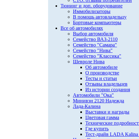
СТО: отзывы потребителей
Тюнинг и доп. оборудование
Иммобилизаторы
В помощь автовладельцу
Бортовые компьютеры
Все об автомобилях
Выбор автомобиля
Семейство ВАЗ-2110
Семейство "Самара"
Семейство "Нива"
Семейство "Классика"
Шевроле Нива
Об автомобиле
О производстве
Тесты и статьи
Отзывы владельцев
Из истории создания
Автомобили "Ока"
Минивэн 2120 Надежда
Лада-Калина
Выставки и награды
Цветовая гамма
Технические подробнос
Где купить
Тест-драйв LADA Kalina 