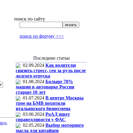
поиск по сайту
поиск по форуму >>>
Последние статьи
02.09.2024
Как водителю
снизить стресс, сев за руль после
долгого отпуска
01.08.2024
Больше 70%
машин в автопарке России
старше 10 лет
01.07.2024
В центре Москвы
трое на БМВ похитили
итальянского бизнесмена
03.06.2024
РоАД ищет
справедливости у ФАС
онд-
02.05.2024
Выбор моторного
масла для китайцев