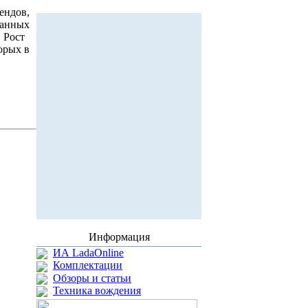
рендов,
жанных
 Рост
орых в
Информация
ИА LadaOnline
Комплектации
Обзоры и статьи
Техника вождения