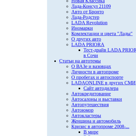
Новая Классика
Лада-Консул 21109
Авто от Бронто
Лада-Родстер
LADA Revolution
Иномарки
Комлектации и цвета "Лады"
О других авто
LADA PRIORA
Тест-драйв LADA PRIO
в Сочи
Статьи на автотемы
О ВАЗе и вазовцах
Личности в автопроме
О пробегах и автоспорте
LADAONLINE в других СМИ
Сайт автодилера
Автокредитование
Автосалоны и выставки
Автопутешествия
Автоюмор
Автокластеры
Женщина и автомобиль
Кризис в автопроме 2008-...
В мире