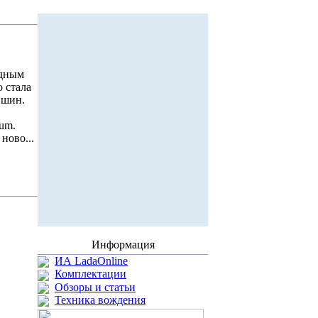
дным
 стала
 шин.
um.
ново...
Информация
ИА LadaOnline
Комплектации
Обзоры и статьи
Техника вождения