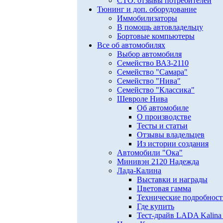
СТО: отзывы потребителей
Тюнинг и доп. оборудование
Иммобилизаторы
В помощь автовладельцу
Бортовые компьютеры
Все об автомобилях
Выбор автомобиля
Семейство ВАЗ-2110
Семейство "Самара"
Семейство "Нива"
Семейство "Классика"
Шевроле Нива
Об автомобиле
О производстве
Тесты и статьи
Отзывы владельцев
Из истории создания
Автомобили "Ока"
Минивэн 2120 Надежда
Лада-Калина
Выставки и награды
Цветовая гамма
Технические подробнос
Где купить
Тест-драйв LADA Kalina 