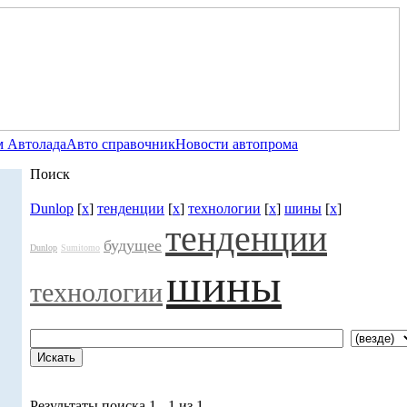
 Автолада
Авто справочник
Новости автопрома
Поиск
Dunlop
[
x
]
тенденции
[
x
]
технологии
[
x
]
шины
[
x
]
тенденции
будущее
Dunlop
Sumitomo
шины
технологии
Результаты поиска 1 - 1 из 1