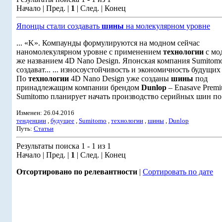
Начало | Пред. |
1
| След. | Конец
Японцы стали создавать
шины
на молекулярном уровне
... «K». Компаунды формулируются на модном сейчас
наномолекулярном уровне с применением
технологии
с мо
же названием 4D Nano Design. Японская компания Sumitomo
создават... ... износоустойчивость и экономичность будущих
По
технологии
4D Nano Design уже созданы
шины
под
принадлежащим компании брендом
Dunlop
– Enasave Premi
Sumitomo планирует начать производство серийных шин по 
Изменен: 26.04.2016
тенденции
,
будущее
,
Sumitomo
,
технологии
,
шины
,
Dunlop
Путь:
Статьи
Результаты поиска 1 - 1 из 1
Начало | Пред. |
1
| След. | Конец
Отсортировано по релевантности
|
Сортировать по дате