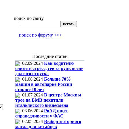
поиск по сайту
поиск по форуму >>>
Последние статьи
02.09.2024
Как водителю
снизить стресс, сев за руль после
долгого отпуска
01.08.2024
Больше 70%
машин в автопарке России
старше 10 лет
01.07.2024
В центре Москвы
трое на БМВ похитили
итальянского бизнесмена
03.06.2024
РоАД ищет
справедливости у ФАС
02.05.2024
Выбор моторного
масла для китайцев