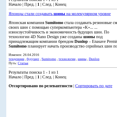
Начало | Пред. |
1
| След. | Конец
Японцы стали создавать
шины
на молекулярном уровне
Японская компания
Sumitomo
стала создавать резиновые см
своих шин с помощью суперкомпьютера «K»... ...
износоустойчивость и экономичность будущих шин. По
технологии 4D Nano Design уже созданы
шины
под
принадлежащим компании брендом
Dunlop
– Enasave Premi
Sumitomo
планирует начать производство серийных шин по 
Изменен: 26.04.2016
тенденции
,
будущее
,
Sumitomo
,
технологии
,
шины
,
Dunlop
Путь:
Статьи
Результаты поиска 1 - 1 из 1
Начало | Пред. |
1
| След. | Конец
Отсортировано по релевантности
|
Сортировать по дате