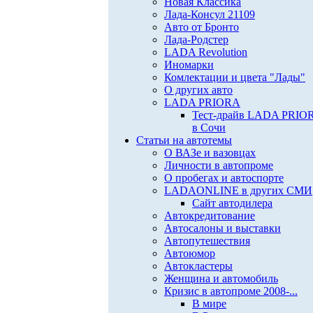
Новая Классика
Лада-Консул 21109
Авто от Бронто
Лада-Родстер
LADA Revolution
Иномарки
Комлектации и цвета "Лады"
О других авто
LADA PRIORA
Тест-драйв LADA PRIO
в Сочи
Статьи на автотемы
О ВАЗе и вазовцах
Личности в автопроме
О пробегах и автоспорте
LADAONLINE в других СМИ
Сайт автодилера
Автокредитование
Автосалоны и выставки
Автопутешествия
Автоюмор
Автокластеры
Женщина и автомобиль
Кризис в автопроме 2008-...
В мире