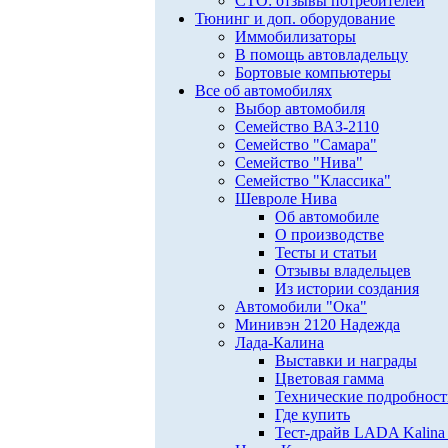
СТО: отзывы потребителей
Тюнинг и доп. оборудование
Иммобилизаторы
В помощь автовладельцу
Бортовые компьютеры
Все об автомобилях
Выбор автомобиля
Семейство ВАЗ-2110
Семейство "Самара"
Семейство "Нива"
Семейство "Классика"
Шевроле Нива
Об автомобиле
О производстве
Тесты и статьи
Отзывы владельцев
Из истории создания
Автомобили "Ока"
Минивэн 2120 Надежда
Лада-Калина
Выставки и награды
Цветовая гамма
Технические подробнос
Где купить
Тест-драйв LADA Kalina 