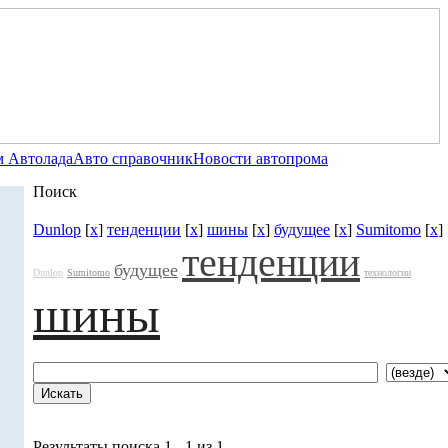
 Автолада
Авто справочник
Новости автопрома
Поиск
Dunlop
[
x
]
тенденции
[
x
]
шины
[
x
]
будущее
[
x
]
Sumitomo
[
x
]
тенденции
будущее
Dunlop
Sumitomo
технологии
шины
Результаты поиска 1 - 1 из 1