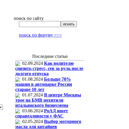
поиск по сайту
поиск по форуму >>>
Последние статьи
02.09.2024
Как водителю
снизить стресс, сев за руль после
долгого отпуска
01.08.2024
Больше 70%
машин в автопарке России
старше 10 лет
01.07.2024
В центре Москвы
трое на БМВ похитили
итальянского бизнесмена
03.06.2024
РоАД ищет
справедливости у ФАС
02.05.2024
Выбор моторного
масла для китайцев