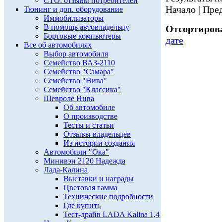
СТО: отзывы потребителей
Начало | Пред
Тюнинг и доп. оборудование
Иммобилизаторы
В помощь автовладельцу
Отсортирова
Бортовые компьютеры
дате
Все об автомобилях
Выбор автомобиля
Семейство ВАЗ-2110
Семейство "Самара"
Семейство "Нива"
Семейство "Классика"
Шевроле Нива
Об автомобиле
О производстве
Тесты и статьи
Отзывы владельцев
Из истории создания
Автомобили "Ока"
Минивэн 2120 Надежда
Лада-Калина
Выставки и награды
Цветовая гамма
Технические подробности
Где купить
Тест-драйв LADA Kalina 1,4