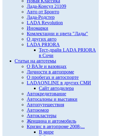
Новая Классика
Лада-Консул 21109
Авто от Бронто
Лада-Родстер
LADA Revolution
Иномарки
Комлектации и цвета "Лады"
О других авто
LADA PRIORA
Тест-драйв LADA PRIORA
в Сочи
Статьи на автотемы
О ВАЗе и вазовцах
Личности в автопроме
О пробегах и автоспорте
LADAONLINE в других СМИ
Сайт автодилера
Автокредитование
Автосалоны и выставки
Автопутешествия
Автоюмор
Автокластеры
Женщина и автомобиль
Кризис в автопроме 2008-...
В мире