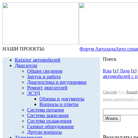
НАШИ ПРОЕКТЫ:
Форум Автолада
Авто спра
Поиск
Каталог автомобилей
Двигатели
Kиа
[
x
]
Лада
[
x
]
Общие сведения
автомобилей с 
Запуск и работа
Диагностика и регулировки
Ремонт двигателей
Chevrolet
Kиа
Renault
ЭСУД
Обзоры и документы
рынок автомобилей с 
Вопросы и ответы
Система питания
Система зажигания
Система охлаждения
Газовое оборудование
Другие вопросы
Результаты по
Трансмиссия