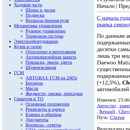
Ходовая часть
Начало | Пред
Шины и диски
Подвеска
С начала год
Вопросы биения руля
рынка секон
Механизмы управления
Рулевое управление
По данным а
Тормозная система
Электрооборудование
подержанных 
Кузов и салон
десятки сам
Отопление и вентиляция
лишь три мо
Антикоррозийная защита
Daewoo Matiz 
Покраска, эмали, цвета
Шумоизоляция
существенны
ГСМ
подержанны
АВТОВАЗ: ГСМ на 2005г
(+12,5%),
Ch
Бензины
Масла
автомобилей 
Жидкости, смазки, присадки
Гарантия и ТО
Изменен: 25.06
Основные положения
Автостат
,
рыно
Реквизиты и адреса
,
Renault
,
Chevr
Бланки и образцы
Путь:
Статьи
Документы
Вопросы - ответы
Результаты по