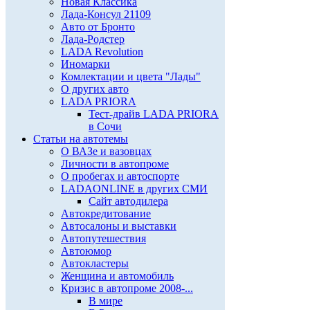
Новая Классика
Лада-Консул 21109
Авто от Бронто
Лада-Родстер
LADA Revolution
Иномарки
Комлектации и цвета "Лады"
О других авто
LADA PRIORA
Тест-драйв LADA PRIORA
в Сочи
Статьи на автотемы
О ВАЗе и вазовцах
Личности в автопроме
О пробегах и автоспорте
LADAONLINE в других СМИ
Сайт автодилера
Автокредитование
Автосалоны и выставки
Автопутешествия
Автоюмор
Автокластеры
Женщина и автомобиль
Кризис в автопроме 2008-...
В мире