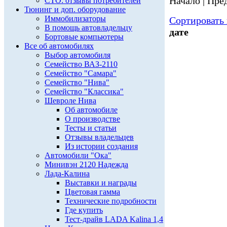
Начало | Пред
СТО: отзывы потребителей
Тюнинг и доп. оборудование
Иммобилизаторы
Сортировать 
В помощь автовладельцу
дате
Бортовые компьютеры
Все об автомобилях
Выбор автомобиля
Семейство ВАЗ-2110
Семейство "Самара"
Семейство "Нива"
Семейство "Классика"
Шевроле Нива
Об автомобиле
О производстве
Тесты и статьи
Отзывы владельцев
Из истории создания
Автомобили "Ока"
Минивэн 2120 Надежда
Лада-Калина
Выставки и награды
Цветовая гамма
Технические подробности
Где купить
Тест-драйв LADA Kalina 1,4