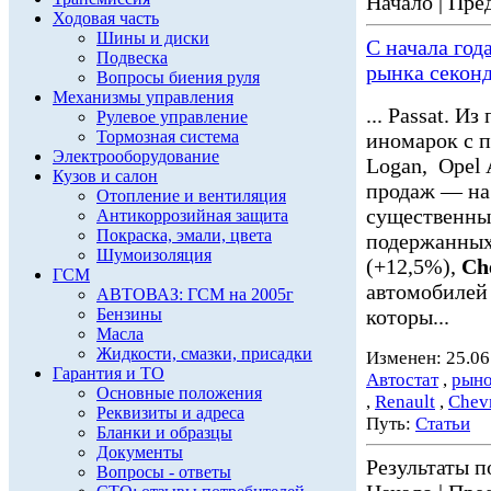
Начало | Пред
Ходовая часть
Шины и диски
С начала год
Подвеска
рынка секон
Вопросы биения руля
Механизмы управления
... Passat. 
Рулевое управление
Тормозная система
иномарок с 
Электрооборудование
Logan, Opel 
Кузов и салон
продаж — на 1
Отопление и вентиляция
существенны
Антикоррозийная защита
Покраска, эмали, цвета
подержанны
Шумоизоляция
(+12,5%),
Ch
ГСМ
автомобилей 
АВТОВАЗ: ГСМ на 2005г
Бензины
которы...
Масла
Жидкости, смазки, присадки
Изменен: 25.06
Гарантия и ТО
Автостат
,
рыно
Основные положения
,
Renault
,
Chevr
Реквизиты и адреса
Путь:
Статьи
Бланки и образцы
Документы
Результаты по
Вопросы - ответы