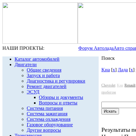
НАШИ ПРОЕКТЫ:
Форум Автолада
Авто спра
Поиск
Каталог автомобилей
Двигатели
Kиа
[
x
]
Лада
[
x
]
Общие сведения
Запуск и работа
Диагностика и регулировки
Chevrolet
Kиа
Renault
Ремонт двигателей
ЭСУД
пробегом
Обзоры и документы
Вопросы и ответы
Система питания
Система зажигания
Система охлаждения
Газовое оборудование
Результаты по
Другие вопросы
Трансмиссия