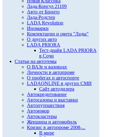
Новая Классика
Лада-Консул 21109
Авто от Бронто
Лада-Родстер
LADA Revolution
Иномарки
Комлектации и цвета "Лады"
О других авто
LADA PRIORA
Тест-драйв LADA PRIORA
в Сочи
Статьи на автотемы
О ВАЗе и вазовцах
Личности в автопроме
О пробегах и автоспорте
LADAONLINE в других СМИ
Сайт автодилера
Автокредитование
Автосалоны и выставки
Автопутешествия
Автоюмор
Автокластеры
Женщина и автомобиль
Кризис в автопроме 2008-...
В мире