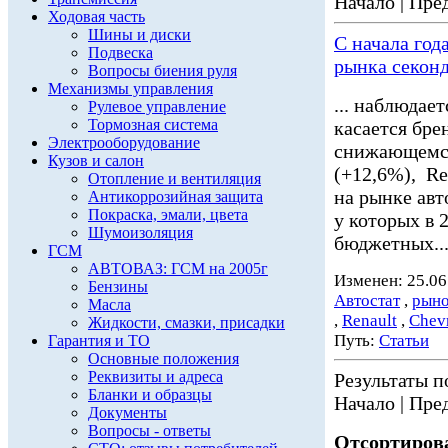
Начало | Пред
Ходовая часть
Шины и диски
С начала год
Подвеска
рынка секон
Вопросы биения руля
Механизмы управления
... наблюдае
Рулевое управление
Тормозная система
касается бре
Электрооборудование
снижающемс
Кузов и салон
(+12,6%), Re
Отопление и вентиляция
на рынке авт
Антикоррозийная защита
Покраска, эмали, цвета
у которых в 
Шумоизоляция
бюджетных..
ГСМ
АВТОВАЗ: ГСМ на 2005г
Изменен: 25.06
Бензины
Автостат
,
рыно
Масла
,
Renault
,
Chevr
Жидкости, смазки, присадки
Путь:
Статьи
Гарантия и ТО
Основные положения
Реквизиты и адреса
Результаты по
Бланки и образцы
Начало | Пред
Документы
Вопросы - ответы
Отсортирова