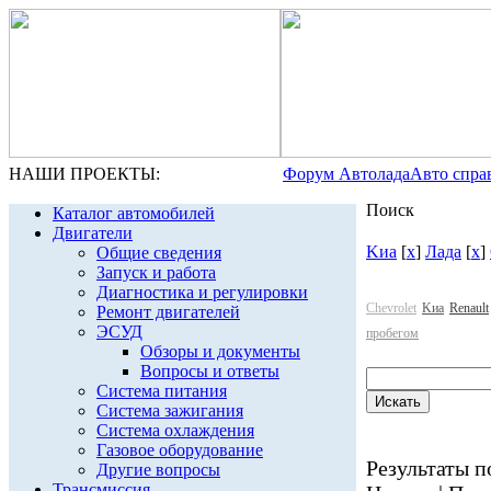
НАШИ ПРОЕКТЫ:
Форум Автолада
Авто спра
Поиск
Каталог автомобилей
Двигатели
Kиа
[
x
]
Лада
[
x
]
Общие сведения
Запуск и работа
Диагностика и регулировки
Chevrolet
Kиа
Renault
Ремонт двигателей
ЭСУД
пробегом
Обзоры и документы
Вопросы и ответы
Система питания
Система зажигания
Система охлаждения
Газовое оборудование
Результаты по
Другие вопросы
Трансмиссия