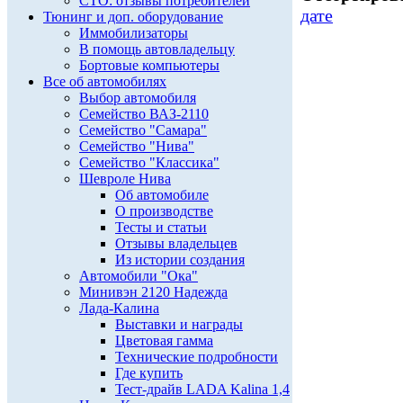
СТО: отзывы потребителей
дате
Тюнинг и доп. оборудование
Иммобилизаторы
В помощь автовладельцу
Бортовые компьютеры
Все об автомобилях
Выбор автомобиля
Семейство ВАЗ-2110
Семейство "Самара"
Семейство "Нива"
Семейство "Классика"
Шевроле Нива
Об автомобиле
О производстве
Тесты и статьи
Отзывы владельцев
Из истории создания
Автомобили "Ока"
Минивэн 2120 Надежда
Лада-Калина
Выставки и награды
Цветовая гамма
Технические подробности
Где купить
Тест-драйв LADA Kalina 1,4