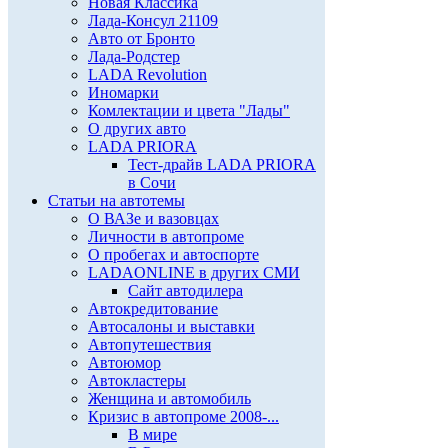
Новая Классика
Лада-Консул 21109
Авто от Бронто
Лада-Родстер
LADA Revolution
Иномарки
Комлектации и цвета "Лады"
О других авто
LADA PRIORA
Тест-драйв LADA PRIORA
в Сочи
Статьи на автотемы
О ВАЗе и вазовцах
Личности в автопроме
О пробегах и автоспорте
LADAONLINE в других СМИ
Сайт автодилера
Автокредитование
Автосалоны и выставки
Автопутешествия
Автоюмор
Автокластеры
Женщина и автомобиль
Кризис в автопроме 2008-...
В мире