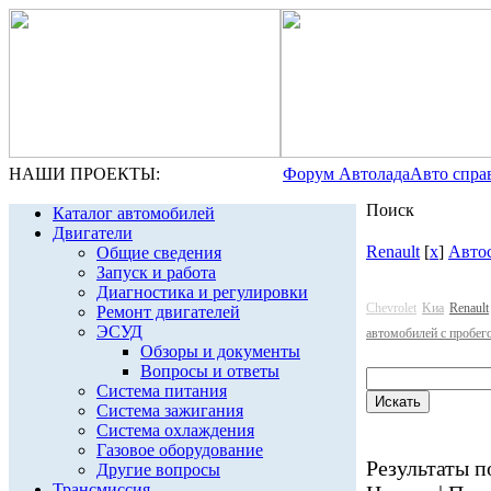
НАШИ ПРОЕКТЫ:
Форум Автолада
Авто спра
Поиск
Каталог автомобилей
Двигатели
Renault
[
x
]
Авто
Общие сведения
Запуск и работа
Диагностика и регулировки
Chevrolet
Kиа
Renault
Ремонт двигателей
ЭСУД
автомобилей с пробег
Обзоры и документы
Вопросы и ответы
Система питания
Система зажигания
Система охлаждения
Газовое оборудование
Результаты по
Другие вопросы
Трансмиссия