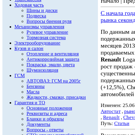
Начало | Пред
Ходовая часть
Шины и диски
С начала год
Подвеска
рынка секон
Вопросы биения руля
Механизмы управления
По данным а
Рулевое управление
Тормозная система
подержанных 
Электрооборудование
месяцев 2013.
Кузов и салон
продаваемых
Отопление и вентиляция
Renault
Loga
Антикоррозийная защита
Покраска, эмали, цвета
рост продаж —
Шумоизоляция
существенны
ГСМ
подержанны
АВТОВАЗ: ГСМ на 2005г
Бензины
(+12,5%), Ch
Масла
автомобилей 
Жидкости, смазки, присадки
Гарантия и ТО
Изменен: 25.06
Основные положения
Автостат
,
рыно
Реквизиты и адреса
,
Renault
,
Chevr
Бланки и образцы
Путь:
Статьи
Документы
Вопросы - ответы