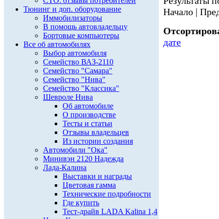
Результаты по
СТО: отзывы потребителей
Тюнинг и доп. оборудование
Начало | Пред
Иммобилизаторы
В помощь автовладельцу
Отсортирова
Бортовые компьютеры
дате
Все об автомобилях
Выбор автомобиля
Семейство ВАЗ-2110
Семейство "Самара"
Семейство "Нива"
Семейство "Классика"
Шевроле Нива
Об автомобиле
О производстве
Тесты и статьи
Отзывы владельцев
Из истории создания
Автомобили "Ока"
Минивэн 2120 Надежда
Лада-Калина
Выставки и награды
Цветовая гамма
Технические подробности
Где купить
Тест-драйв LADA Kalina 1,4