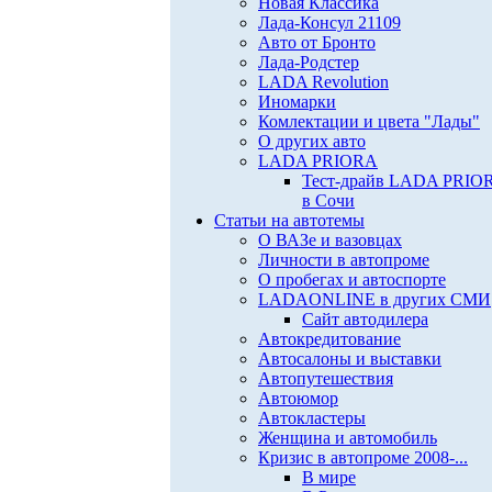
Новая Классика
Лада-Консул 21109
Авто от Бронто
Лада-Родстер
LADA Revolution
Иномарки
Комлектации и цвета "Лады"
О других авто
LADA PRIORA
Тест-драйв LADA PRIO
в Сочи
Статьи на автотемы
О ВАЗе и вазовцах
Личности в автопроме
О пробегах и автоспорте
LADAONLINE в других СМИ
Сайт автодилера
Автокредитование
Автосалоны и выставки
Автопутешествия
Автоюмор
Автокластеры
Женщина и автомобиль
Кризис в автопроме 2008-...
В мире