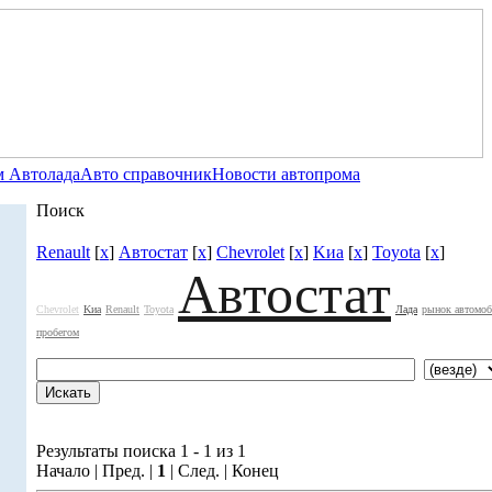
 Автолада
Авто справочник
Новости автопрома
Поиск
Renault
[
x
]
Автостат
[
x
]
Chevrolet
[
x
]
Kиа
[
x
]
Toyota
[
x
]
Автостат
Chevrolet
Kиа
Renault
Toyota
Лада
рынок автомоб
пробегом
Результаты поиска 1 - 1 из 1
Начало | Пред. |
1
| След. | Конец