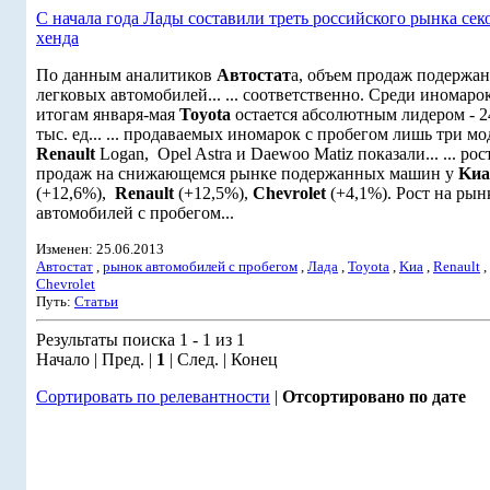
С начала года Лады составили треть российского рынка сек
хенда
По данным аналитиков
Автостат
а, объем продаж подержа
легковых автомобилей... ... соответственно. Среди иномаро
итогам января-мая
Toyota
остается абсолютным лидером - 2
тыс. ед... ... продаваемых иномарок с пробегом лишь три м
Renault
Logan, Opel Astra и Daewoo Matiz показали... ... рос
продаж на снижающемся рынке подержанных машин у
Kиа
(+12,6%),
Renault
(+12,5%),
Chevrolet
(+4,1%). Рост на рын
автомобилей с пробегом...
Изменен: 25.06.2013
Автостат
,
рынок автомобилей с пробегом
,
Лада
,
Toyota
,
Kиа
,
Renault
,
Chevrolet
Путь:
Статьи
Результаты поиска 1 - 1 из 1
Начало | Пред. |
1
| След. | Конец
Сортировать по релевантности
|
Отсортировано по дате