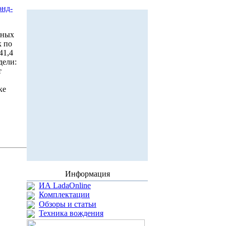
онд-
нных
к по
41,4
одели:
т
ке
Информация
ИА LadaOnline
Комплектации
Обзоры и статьи
Техника вождения