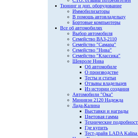
СТО: отзывы потребителей
Тюнинг и доп. оборудование
Иммобилизаторы
В помощь автовладельцу
Бортовые компьютеры
Все об автомобилях
Выбор автомобиля
Семейство ВАЗ-2110
Семейство "Самара"
Семейство "Нива"
Семейство "Классика"
Шевроле Нива
Об автомобиле
О производстве
Тесты и статьи
Отзывы владельцев
Из истории создания
Автомобили "Ока"
Минивэн 2120 Надежда
Лада-Калина
Выставки и награды
Цветовая гамма
Технические подробнос
Где купить
Тест-драйв LADA Kalina 