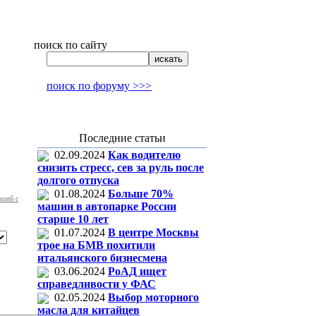
поиск по сайту
поиск по форуму >>>
Последние статьи
02.09.2024
Как водителю
снизить стресс, сев за руль после
долгого отпуска
01.08.2024
Больше 70%
илей с
машин в автопарке России
старше 10 лет
01.07.2024
В центре Москвы
трое на БМВ похитили
итальянского бизнесмена
03.06.2024
РоАД ищет
справедливости у ФАС
02.05.2024
Выбор моторного
масла для китайцев