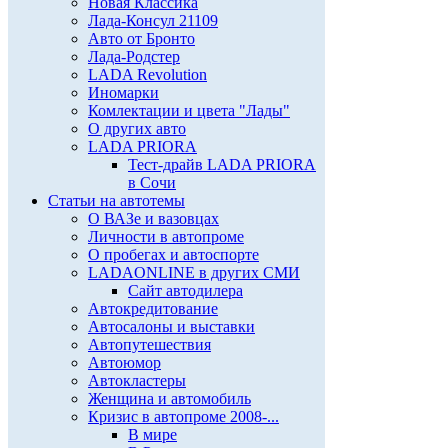
Новая Классика
Лада-Консул 21109
Авто от Бронто
Лада-Родстер
LADA Revolution
Иномарки
Комлектации и цвета "Лады"
О других авто
LADA PRIORA
Тест-драйв LADA PRIORA
в Сочи
Статьи на автотемы
О ВАЗе и вазовцах
Личности в автопроме
О пробегах и автоспорте
LADAONLINE в других СМИ
Сайт автодилера
Автокредитование
Автосалоны и выставки
Автопутешествия
Автоюмор
Автокластеры
Женщина и автомобиль
Кризис в автопроме 2008-...
В мире