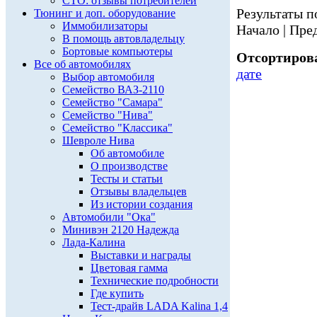
СТО: отзывы потребителей
Результаты по
Тюнинг и доп. оборудование
Иммобилизаторы
Начало | Пред
В помощь автовладельцу
Бортовые компьютеры
Отсортирова
Все об автомобилях
дате
Выбор автомобиля
Семейство ВАЗ-2110
Семейство "Самара"
Семейство "Нива"
Семейство "Классика"
Шевроле Нива
Об автомобиле
О производстве
Тесты и статьи
Отзывы владельцев
Из истории создания
Автомобили "Ока"
Минивэн 2120 Надежда
Лада-Калина
Выставки и награды
Цветовая гамма
Технические подробности
Где купить
Тест-драйв LADA Kalina 1,4