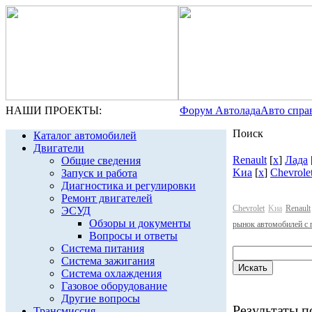
НАШИ ПРОЕКТЫ:
Форум Автолада
Авто спра
Поиск
Каталог автомобилей
Двигатели
Renault
[
x
]
Лада
Общие сведения
Kиа
[
x
]
Chevrole
Запуск и работа
Диагностика и регулировки
Ремонт двигателей
Chevrolet
Kиа
Renault
ЭСУД
Обзоры и документы
рынок автомобилей с 
Вопросы и ответы
Система питания
Система зажигания
Система охлаждения
Газовое оборудование
Другие вопросы
Результаты по
Трансмиссия