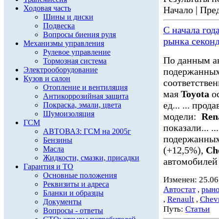
Ходовая часть
Начало | Пред
Шины и диски
Подвеска
С начала год
Вопросы биения руля
рынка секон
Механизмы управления
Рулевое управление
По данным а
Тормозная система
Электрооборудование
подержанных 
Кузов и салон
соответствен
Отопление и вентиляция
мая
Toyota
ос
Антикоррозийная защита
ед... ... пр
Покраска, эмали, цвета
Шумоизоляция
модели:
Ren
ГСМ
показали... 
АВТОВАЗ: ГСМ на 2005г
подержанны
Бензины
Масла
(+12,5%),
Ch
Жидкости, смазки, присадки
автомобилей 
Гарантия и ТО
Основные положения
Изменен: 25.06
Реквизиты и адреса
Автостат
,
рыно
Бланки и образцы
,
Renault
,
Chevr
Документы
Путь:
Статьи
Вопросы - ответы