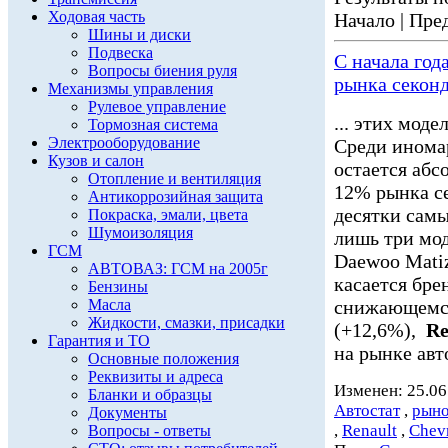
Ходовая часть
Начало | Пред
Шины и диски
Подвеска
С начала год
Вопросы биения руля
рынка секон
Механизмы управления
Рулевое управление
... этих мод
Тормозная система
Электрооборудование
Среди инома
Кузов и салон
остается абс
Отопление и вентиляция
12% рынка сек
Антикоррозийная защита
десятки сам
Покраска, эмали, цвета
Шумоизоляция
лишь три мо
ГСМ
Daewoo Matiz 
АВТОВАЗ: ГСМ на 2005г
касается бре
Бензины
Масла
снижающемс
Жидкости, смазки, присадки
(+12,6%),
Re
Гарантия и ТО
на рынке авт
Основные положения
Реквизиты и адреса
Изменен: 25.06
Бланки и образцы
Автостат
,
рыно
Документы
,
Renault
,
Chevr
Вопросы - ответы