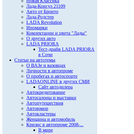
Новая Классика
Лада-Консул 21109
Авто от Бронто
Лада-Родстер
LADA Revolution
Иномарки
Комлектации и цвета "Лады"
О других авто
LADA PRIORA
Тест-драйв LADA PRIORA
в Сочи
Статьи на автотемы
О ВАЗе и вазовцах
Личности в автопроме
О пробегах и автоспорте
LADAONLINE в других СМИ
Сайт автодилера
Автокредитование
Автосалоны и выставки
Автопутешествия
Автоюмор
Автокластеры
Женщина и автомобиль
Кризис в автопроме 2008-...
В мире