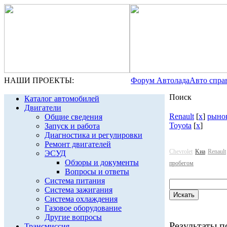
НАШИ ПРОЕКТЫ:
Форум Автолада
Авто спра
Поиск
Каталог автомобилей
Двигатели
Renault
[
x
]
рынок
Общие сведения
Toyota
[
x
]
Запуск и работа
Диагностика и регулировки
Ремонт двигателей
Chevrolet
Kиа
Renault
ЭСУД
Обзоры и документы
пробегом
Вопросы и ответы
Система питания
Система зажигания
Система охлаждения
Газовое оборудование
Другие вопросы
Результаты по
Трансмиссия