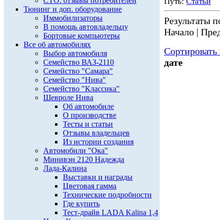
СТО: отзывы потребителей
Путь:
Статьи
Тюнинг и доп. оборудование
Иммобилизаторы
Результаты по
В помощь автовладельцу
Начало | Пред
Бортовые компьютеры
Все об автомобилях
Сортировать 
Выбор автомобиля
дате
Семейство ВАЗ-2110
Семейство "Самара"
Семейство "Нива"
Семейство "Классика"
Шевроле Нива
Об автомобиле
О производстве
Тесты и статьи
Отзывы владельцев
Из истории создания
Автомобили "Ока"
Минивэн 2120 Надежда
Лада-Калина
Выставки и награды
Цветовая гамма
Технические подробности
Где купить
Тест-драйв LADA Kalina 1,4