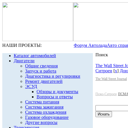
НАШИ ПРОЕКТЫ:
Форум Автолада
Авто спра
Поиск
Каталог автомобилей
Двигатели
The Wall Street J
Общие сведения
Ситроен
[
x
]
Дон
Запуск и работа
Диагностика и регулировки
The Wall Street Journal
Ремонт двигателей
ЭСУД
Обзоры и документы
Пежо-Ситроен
ПСМА
Вопросы и ответы
Система питания
Система зажигания
Система охлаждения
Газовое оборудование
Другие вопросы
Трансмиссия