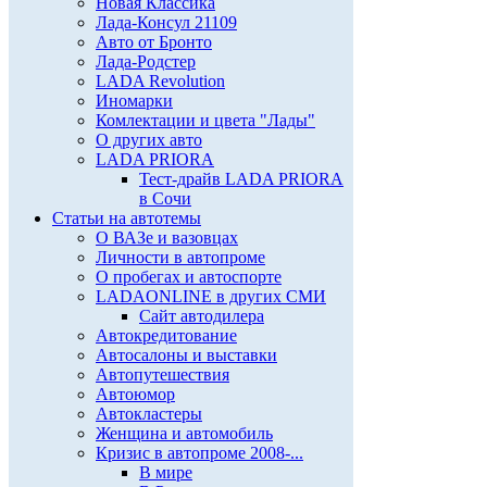
Новая Классика
Лада-Консул 21109
Авто от Бронто
Лада-Родстер
LADA Revolution
Иномарки
Комлектации и цвета "Лады"
О других авто
LADA PRIORA
Тест-драйв LADA PRIORA
в Сочи
Статьи на автотемы
О ВАЗе и вазовцах
Личности в автопроме
О пробегах и автоспорте
LADAONLINE в других СМИ
Сайт автодилера
Автокредитование
Автосалоны и выставки
Автопутешествия
Автоюмор
Автокластеры
Женщина и автомобиль
Кризис в автопроме 2008-...
В мире