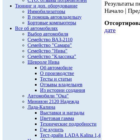
СТО: отзывы потребителей
Результаты по
Тюнинг и доп. оборудование
Начало | Пред
Иммобилизаторы
В помощь автовладельцу
Отсортирова
Бортовые компьютеры
Все об автомобилях
дате
Выбор автомобиля
Семейство ВАЗ-2110
Семейство "Самара"
Семейство "Нива"
Семейство "Классика"
Шевроле Нива
Об автомобиле
О производстве
Тесты и статьи
Отзывы владельцев
Из истории создания
Автомобили "Ока"
Минивэн 2120 Надежда
Лада-Калина
Выставки и награды
Цветовая гамма
Технические подробности
Где купить
Тест-драйв LADA Kalina 1,4