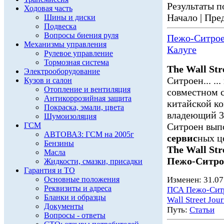
Результаты по
Ходовая часть
Начало | Пред
Шины и диски
Подвеска
Вопросы биения руля
Пежо-Ситроен
Механизмы управления
Калуге
Рулевое управление
Тормозная система
The Wall Str
Электрооборудование
Ситроен... .
Кузов и салон
Отопление и вентиляция
совместном 
Антикоррозийная защита
китайской к
Покраска, эмали, цвета
владеющий 30
Шумоизоляция
ГСМ
Ситроен вып
АВТОВАЗ: ГСМ на 2005г
сервис
ных це
Бензины
The Wall Str
Масла
Пежо-Ситро
Жидкости, смазки, присадки
Гарантия и ТО
Основные положения
Изменен: 31.07
Реквизиты и адреса
ПСА Пежо-Сит
Бланки и образцы
Wall Street Jour
Документы
Путь:
Статьи
Вопросы - ответы