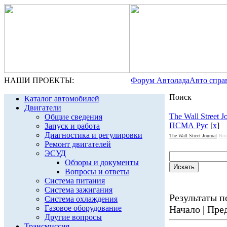
НАШИ ПРОЕКТЫ:
Форум Автолада
Авто спра
Поиск
Каталог автомобилей
Двигатели
The Wall Street J
Общие сведения
ПСМА Рус
[
x
]
Запуск и работа
Диагностика и регулировки
The Wall Street Journal
Вол
Ремонт двигателей
ЭСУД
Обзоры и документы
Вопросы и ответы
Система питания
Система зажигания
Результаты по
Система охлаждения
Газовое оборудование
Начало | Пред
Другие вопросы
Трансмиссия