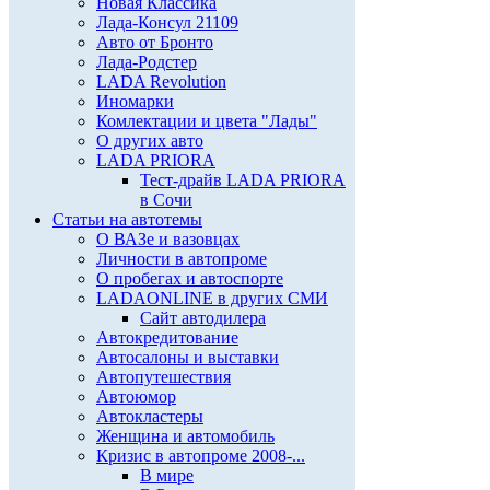
Новая Классика
Лада-Консул 21109
Авто от Бронто
Лада-Родстер
LADA Revolution
Иномарки
Комлектации и цвета "Лады"
О других авто
LADA PRIORA
Тест-драйв LADA PRIORA
в Сочи
Статьи на автотемы
О ВАЗе и вазовцах
Личности в автопроме
О пробегах и автоспорте
LADAONLINE в других СМИ
Сайт автодилера
Автокредитование
Автосалоны и выставки
Автопутешествия
Автоюмор
Автокластеры
Женщина и автомобиль
Кризис в автопроме 2008-...
В мире