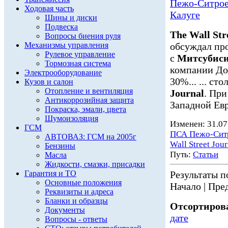
Пежо-Ситроен
Ходовая часть
Калуге
Шины и диски
Подвеска
The Wall Str
Вопросы биения руля
Механизмы управления
обсуждал пр
Рулевое управление
с
Митсубис
Тормозная система
компании До
Электрооборудование
30%... ... ст
Кузов и салон
Отопление и вентиляция
Journal
. Пр
Антикоррозийная защита
Западной Евр
Покраска, эмали, цвета
Шумоизоляция
Изменен: 31.07
ГСМ
ПСА Пежо-Сит
АВТОВАЗ: ГСМ на 2005г
Wall Street Jour
Бензины
Путь:
Статьи
Масла
Жидкости, смазки, присадки
Гарантия и ТО
Результаты по
Основные положения
Начало | Пред
Реквизиты и адреса
Бланки и образцы
Отсортирова
Документы
дате
Вопросы - ответы