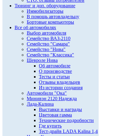
СТО: отзывы потребителей
Тюнинг и доп. оборудование
Иммобилизаторы
В помощь автовладельцу
Бортовые компьютеры
Все об автомобилях
Выбор автомобиля
Семейство ВАЗ-2110
Семейство "Самара"
Семейство "Нива"
Семейство "Классика"
Шевроле Нива
Об автомобиле
О производстве
Тесты и статьи
Отзывы владельцев
Из истории создания
Автомобили "Ока"
Минивэн 2120 Надежда
Лада-Калина
Выставки и награды
Цветовая гамма
Технические подробности
Где купить
Тест-драйв LADA Kalina 1,4