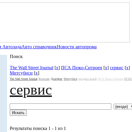
 Автолада
Авто справочник
Новости автопрома
Поиск
The Wall Street Journal
[
x
]
ПСА Пежо-Ситроен
[
x
]
сервис
[
x
]
Митсубиси
[
x
]
The Wall Street Journal
Вольтаж
Донгфенг
Митсубиси
продажа акций
ПСА Пежо-Ситроен
ПСМА
сервис
Результаты поиска 1 - 1 из 1