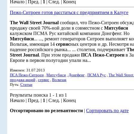
Начало | Пред. |
1
| След. | Конец
Пежо-Ситроен готов расстаться с предприятием в Калуге
The Wall Street Journal
сообщил, что Пежо-Ситроен обсуж
продажу своей 70%-ной доли в совместном с
Митсубиси
калужском ПСМА Рус китайской компании Донгфенг. Но
Митсубиси
... ..., ремонт генераторов Ситроен выполняет к
Вольтаж, имеющая 14
сервис
ных центров и др. Несмотря н
падение российского рынка... ... столетия, подчеркивает
The
Street Journal
. При этом продажи
ПСА Пежо-Ситроен
в З
Европе в первом полугодии упали на...
Изменен: 31.07.2013
ПСА Пежо-Ситроен
,
Митсубиси
,
Донгфенг
,
ПСМА Рус
,
The Wall Street
продажа акций
,
сервис
,
Вольтаж
Путь:
Статьи
Результаты поиска 1 - 1 из 1
Начало | Пред. |
1
| След. | Конец
Отсортировано по релевантности
|
Сортировать по дате