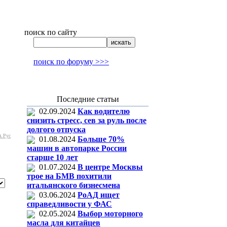
поиск по сайту
поиск по форуму >>>
Последние статьи
02.09.2024
Как водителю
снизить стресс, сев за руль после
долгого отпуска
 Рус
01.08.2024
Больше 70%
машин в автопарке России
старше 10 лет
01.07.2024
В центре Москвы
трое на БМВ похитили
итальянского бизнесмена
03.06.2024
РоАД ищет
справедливости у ФАС
02.05.2024
Выбор моторного
масла для китайцев