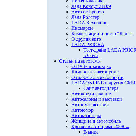
Новая Классика
Лада-Консул 21109
Авто от Бронто
Лада-Родстер
LADA Revolution
Иномарки
Комлектации и цвета "Лады"
О других авто
LADA PRIORA
Тест-драйв LADA PRIO
в Сочи
Статьи на автотемы
О ВАЗе и вазовцах
Личности в автопроме
О пробегах и автоспорте
LADAONLINE в других СМИ
Сайт автодилера
Автокредитование
Автосалоны и выставки
Автопутешествия
Автоюмор
Автокластеры
Женщина и автомобиль
Кризис в автопроме 2008-...
В мире