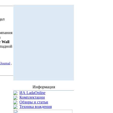
дал
омпания
а
 Wall
ападной
 Journal
,
Информация
ИА LadaOnline
Комплектации
Обзоры и статьи
Техника вождения