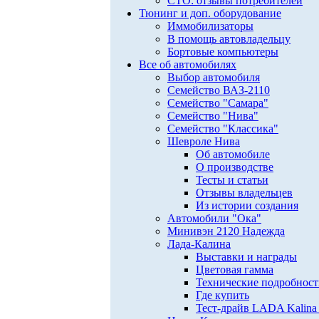
СТО: отзывы потребителей
Тюнинг и доп. оборудование
Иммобилизаторы
В помощь автовладельцу
Бортовые компьютеры
Все об автомобилях
Выбор автомобиля
Семейство ВАЗ-2110
Семейство "Самара"
Семейство "Нива"
Семейство "Классика"
Шевроле Нива
Об автомобиле
О производстве
Тесты и статьи
Отзывы владельцев
Из истории создания
Автомобили "Ока"
Минивэн 2120 Надежда
Лада-Калина
Выставки и награды
Цветовая гамма
Технические подробнос
Где купить
Тест-драйв LADA Kalina 