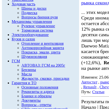
рынка секон
Ходовая часть
Шины и диски
... этих мод
Подвеска
Вопросы биения руля
Среди инома
Механизмы управления
остается абс
Рулевое управление
12% рынка сек
Тормозная система
десятки сам
Электрооборудование
Кузов и салон
лишь три мо
Отопление и вентиляция
Daewoo Matiz 
Антикоррозийная защита
касается бре
Покраска, эмали, цвета
снижающемс
Шумоизоляция
ГСМ
(+12,6%),
Re
АВТОВАЗ: ГСМ на 2005г
на рынке авт
Бензины
Масла
Изменен: 25.06
Жидкости, смазки, присадки
Автостат
,
рыно
Гарантия и ТО
,
Renault
,
Chevr
Основные положения
Реквизиты и адреса
Путь:
Статьи
Бланки и образцы
Документы
Результаты по
Вопросы - ответы
Начало | Пред