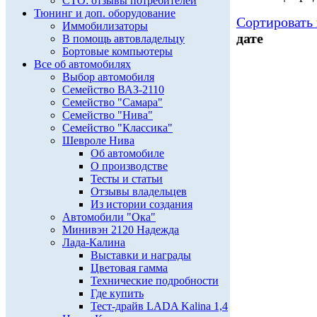
СТО: отзывы потребителей
Тюнинг и доп. оборудование
Сортировать 
Иммобилизаторы
дате
В помощь автовладельцу
Бортовые компьютеры
Все об автомобилях
Выбор автомобиля
Семейство ВАЗ-2110
Семейство "Самара"
Семейство "Нива"
Семейство "Классика"
Шевроле Нива
Об автомобиле
О производстве
Тесты и статьи
Отзывы владельцев
Из истории создания
Автомобили "Ока"
Минивэн 2120 Надежда
Лада-Калина
Выставки и награды
Цветовая гамма
Технические подробности
Где купить
Тест-драйв LADA Kalina 1,4