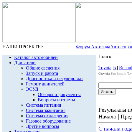
НАШИ ПРОЕКТЫ:
Форум Автолада
Авто спра
Поиск
Каталог автомобилей
Двигатели
Toyota
[
x
]
Renaul
Общие сведения
Запуск и работа
Chevrolet
Kиа
Renault
Toy
Диагностика и регулировки
Ремонт двигателей
ЭСУД
Обзоры и документы
Вопросы и ответы
Система питания
Результаты по
Система зажигания
Система охлаждения
Начало | Пред
Газовое оборудование
Другие вопросы
С начала год
Трансмиссия