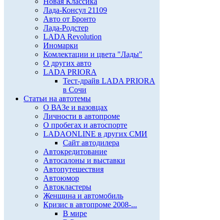
Новая Классика
Лада-Консул 21109
Авто от Бронто
Лада-Родстер
LADA Revolution
Иномарки
Комлектации и цвета "Лады"
О других авто
LADA PRIORA
Тест-драйв LADA PRIORA
в Сочи
Статьи на автотемы
О ВАЗе и вазовцах
Личности в автопроме
О пробегах и автоспорте
LADAONLINE в других СМИ
Сайт автодилера
Автокредитование
Автосалоны и выставки
Автопутешествия
Автоюмор
Автокластеры
Женщина и автомобиль
Кризис в автопроме 2008-...
В мире