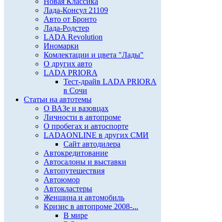
Новая Классика
Лада-Консул 21109
Авто от Бронто
Лада-Родстер
LADA Revolution
Иномарки
Комлектации и цвета "Лады"
О других авто
LADA PRIORA
Тест-драйв LADA PRIORA
в Сочи
Статьи на автотемы
О ВАЗе и вазовцах
Личности в автопроме
О пробегах и автоспорте
LADAONLINE в других СМИ
Сайт автодилера
Автокредитование
Автосалоны и выставки
Автопутешествия
Автоюмор
Автокластеры
Женщина и автомобиль
Кризис в автопроме 2008-...
В мире