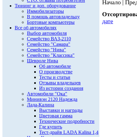
СТО: отзывы потребителей
Начало | Пред
Тюнинг и доп. оборудование
Иммобилизаторы
Отсортирова
В помощь автовладельцу
дате
Бортовые компьютеры
Все об автомобилях
Выбор автомобиля
Семейство ВАЗ-2110
Семейство "Самара"
Семейство "Нива"
Семейство "Классика"
Шевроле Нива
Об автомобиле
О производстве
Тесты и статьи
Отзывы владельцев
Из истории создания
Автомобили "Ока"
Минивэн 2120 Надежда
Лада-Калина
Выставки и награды
Цветовая гамма
Технические подробности
Где купить
Тест-драйв LADA Kalina 1,4