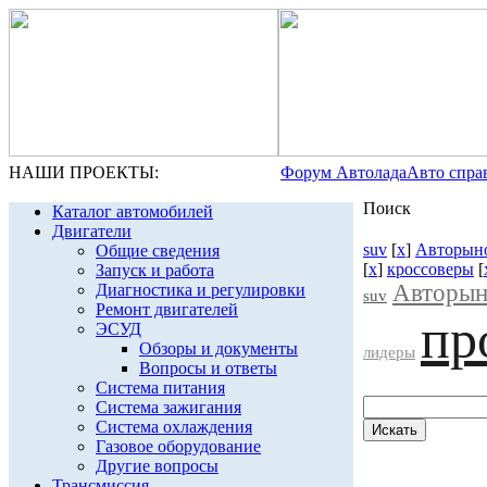
НАШИ ПРОЕКТЫ:
Форум Автолада
Авто спра
Поиск
Каталог автомобилей
Двигатели
suv
[
x
]
Авторыно
Общие сведения
[
x
]
кроссоверы
[
Запуск и работа
Авторын
Диагностика и регулировки
suv
Ремонт двигателей
пр
ЭСУД
Обзоры и документы
лидеры
Вопросы и ответы
Система питания
Система зажигания
Система охлаждения
Газовое оборудование
Другие вопросы
Трансмиссия