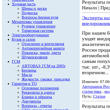
Результаты по
Ходовая часть
Начало | Пред
Шины и диски
Подвеска
Эксперты на
Вопросы биения руля
Механизмы управления
внедорожник
Рулевое управление
Тормозная система
При нашем б
Электрооборудование
уходят внед
Кузов и салон
аналитическо
Отопление и вентиляция
Антикоррозийная защита
России прода
Покраска, эмали, цвета
автомобилей
Шумоизоляция
самым популя
ГСМ
АВТОВАЗ: ГСМ на 2005г
тыс. шт., -8
Бензины
вторичном...
Масла
Жидкости, смазки, присадки
Изменен: 07.06
Гарантия и ТО
Авторынок Рос
Основные положения
статистика
,
мо
Реквизиты и адреса
Путь:
Статьи
Бланки и образцы
Документы
Результаты по
Вопросы - ответы