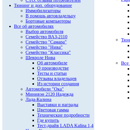
СТО: отзывы потребителей
Тюнинг и доп. оборудование
Иммобилизаторы
В помощь автовладельцу
Бортовые компьютеры
Все об автомобилях
Выбор автомобиля
Семейство ВАЗ-2110
Тюн
Семейство "Самара"
Семейство "Нива"
Семейство "Классика"
Шевроле Нива
Об автомобиле
Все
О производстве
Тесты и статьи
Отзывы владельцев
Из истории создания
Автомобили "Ока"
Минивэн 2120 Надежда
Лада-Калина
Выставки и награды
Цветовая гамма
Технические подробности
Где купить
Тест-драйв LADA Kalina 1,4