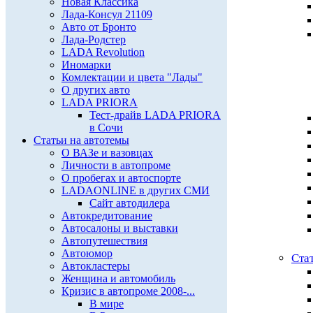
Новая Классика
Лада-Консул 21109
Авто от Бронто
Лада-Родстер
LADA Revolution
Иномарки
Комлектации и цвета "Лады"
О других авто
LADA PRIORA
Тест-драйв LADA PRIORA
в Сочи
Статьи на автотемы
О ВАЗе и вазовцах
Личности в автопроме
О пробегах и автоспорте
LADAONLINE в других СМИ
Сайт автодилера
Автокредитование
Автосалоны и выставки
Автопутешествия
Автоюмор
Ста
Автокластеры
Женщина и автомобиль
Кризис в автопроме 2008-...
В мире