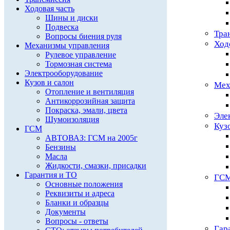
Ходовая часть
Шины и диски
Подвеска
Тра
Вопросы биения руля
Ход
Механизмы управления
Рулевое управление
Тормозная система
Электрооборудование
Кузов и салон
Мех
Отопление и вентиляция
Антикоррозийная защита
Покраска, эмали, цвета
Эле
Шумоизоляция
Куз
ГСМ
АВТОВАЗ: ГСМ на 2005г
Бензины
Масла
Жидкости, смазки, присадки
Гарантия и ТО
ГС
Основные положения
Реквизиты и адреса
Бланки и образцы
Документы
Вопросы - ответы
Гар