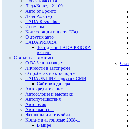
Новая Классика
Лада-Консул 21109
Авто от Бронто
Лада-Родстер
LADA Revolution
Иномарки
Комлектации и цвета "Лады"
О других авто
LADA PRIORA
Тест-драйв LADA PRIORA
в Сочи
Статьи на автотемы
О ВАЗе и вазовцах
Стат
Личности в автопроме
О пробегах и автоспорте
LADAONLINE в других СМИ
Сайт автодилера
Автокредитование
Автосалоны и выставки
Автопутешествия
Автоюмор
Автокластеры
Женщина и автомобиль
Кризис в автопроме 2008-...
В мире