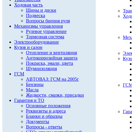
Ходовая часть
Шины и диски
Тра
Подвеска
Ходо
Вопросы биения руля
Механизмы управления
Рулевое управление
Тормозная система
Мех
Электрооборудование
Кузов и салон
Отопление и вентиляция
Эле
Антикоррозийная защита
Кузо
Покраска, эмали, цвета
Шумоизоляция
ГСМ
АВТОВАЗ: ГСМ на 2005г
Бензины
ГС
Масла
Жидкости, смазки, присадки
Гарантия и ТО
Основные положения
Реквизиты и адреса
Гар
Бланки и образцы
Документы
Вопросы - ответы