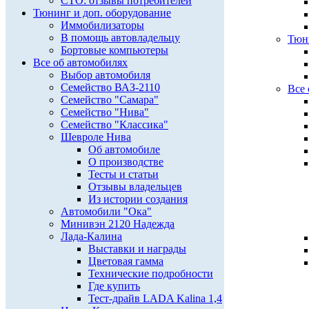
СТО: отзывы потребителей
Тюнинг и доп. оборудование
Иммобилизаторы
В помощь автовладельцу
Тюни
Бортовые компьютеры
Все об автомобилях
Выбор автомобиля
Семейство ВАЗ-2110
Все 
Семейство "Самара"
Семейство "Нива"
Семейство "Классика"
Шевроле Нива
Об автомобиле
О производстве
Тесты и статьи
Отзывы владельцев
Из истории создания
Автомобили "Ока"
Минивэн 2120 Надежда
Лада-Калина
Выставки и награды
Цветовая гамма
Технические подробности
Где купить
Тест-драйв LADA Kalina 1,4