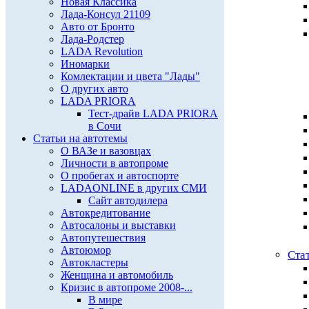
Новая Классика
Лада-Консул 21109
Авто от Бронто
Лада-Родстер
LADA Revolution
Иномарки
Комлектации и цвета "Лады"
О других авто
LADA PRIORA
Тест-драйв LADA PRIORA
в Сочи
Статьи на автотемы
О ВАЗе и вазовцах
Личности в автопроме
О пробегах и автоспорте
LADAONLINE в других СМИ
Сайт автодилера
Автокредитование
Автосалоны и выставки
Автопутешествия
Автоюмор
Ста
Автокластеры
Женщина и автомобиль
Кризис в автопроме 2008-...
В мире