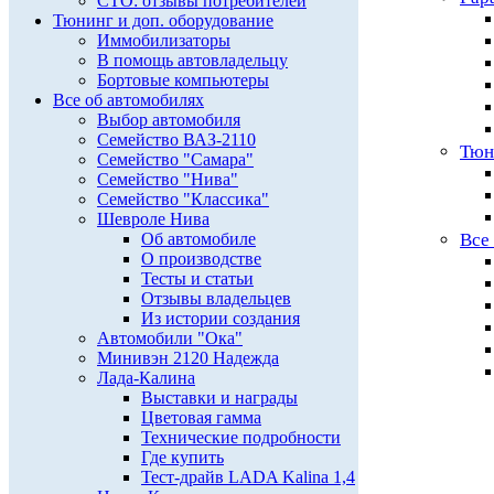
СТО: отзывы потребителей
Тюнинг и доп. оборудование
Иммобилизаторы
В помощь автовладельцу
Бортовые компьютеры
Все об автомобилях
Выбор автомобиля
Семейство ВАЗ-2110
Тюн
Семейство "Самара"
Семейство "Нива"
Семейство "Классика"
Шевроле Нива
Об автомобиле
Все
О производстве
Тесты и статьи
Отзывы владельцев
Из истории создания
Автомобили "Ока"
Минивэн 2120 Надежда
Лада-Калина
Выставки и награды
Цветовая гамма
Технические подробности
Где купить
Тест-драйв LADA Kalina 1,4