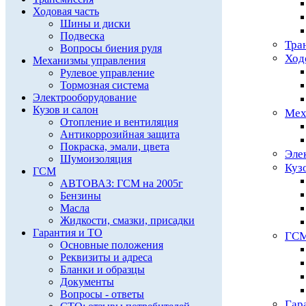
Ходовая часть
Шины и диски
Подвеска
Тра
Вопросы биения руля
Ход
Механизмы управления
Рулевое управление
Тормозная система
Электрооборудование
Кузов и салон
Мех
Отопление и вентиляция
Антикоррозийная защита
Покраска, эмали, цвета
Эле
Шумоизоляция
Куз
ГСМ
АВТОВАЗ: ГСМ на 2005г
Бензины
Масла
Жидкости, смазки, присадки
Гарантия и ТО
ГС
Основные положения
Реквизиты и адреса
Бланки и образцы
Документы
Вопросы - ответы
Гар