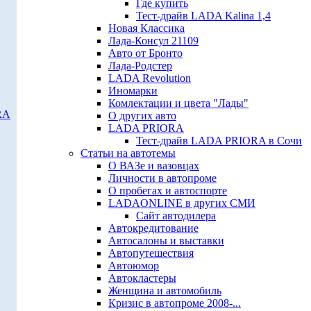
Где купить
Тест-драйв LADA Kalina 1,4
Новая Классика
Лада-Консул 21109
Авто от Бронто
Лада-Родстер
LADA Revolution
Иномарки
Комлектации и цвета "Лады"
RA
О других авто
LADA PRIORA
Тест-драйв LADA PRIORA в Сочи
Статьи на автотемы
О ВАЗе и вазовцах
Личности в автопроме
О пробегах и автоспорте
LADAONLINE в других СМИ
Сайт автодилера
Автокредитование
Автосалоны и выставки
Автопутешествия
Автоюмор
Автокластеры
Женщина и автомобиль
Кризис в автопроме 2008-...