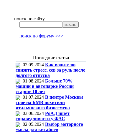
поиск по сайту
поиск по форуму >>>
Последние статьи
02.09.2024
Как водителю
снизить стресс, сев за руль после
долгого отпуска
01.08.2024
Больше 70%
машин в автопарке России
старше 10 лет
01.07.2024
В центре Москвы
трое на БМВ похитили
итальянского бизнесмена
03.06.2024
РоАД ищет
справедливости у ФАС
02.05.2024
Выбор моторного
масла для китайцев