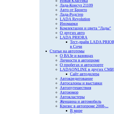
Новая Классика
Лада-Консул 21109
Авто от Бронто
Лада-Родстер
LADA Revolution
Иномарки
Комлектации и цвета "Лады"
О других авто
LADA PRIORA
Тест-драйв LADA PRIO
в Сочи
Статьи на автотемы
О ВАЗе и вазовцах
Личности в автопроме
О пробегах и автоспорте
LADAONLINE в других СМИ
Сайт автодилера
Автокредитование
Автосалоны и выставки
Автопутешествия
Автоюмор
Автокластеры
Женщина и автомобиль
Кризис в автопроме 2008-...
В мире