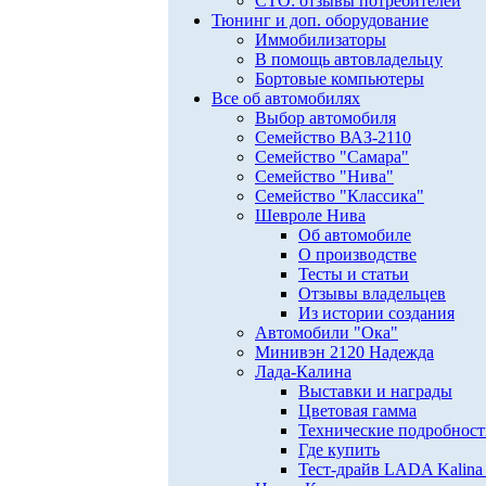
СТО: отзывы потребителей
Тюнинг и доп. оборудование
Иммобилизаторы
В помощь автовладельцу
Бортовые компьютеры
Все об автомобилях
Выбор автомобиля
Семейство ВАЗ-2110
Семейство "Самара"
Семейство "Нива"
Семейство "Классика"
Шевроле Нива
Об автомобиле
О производстве
Тесты и статьи
Отзывы владельцев
Из истории создания
Автомобили "Ока"
Минивэн 2120 Надежда
Лада-Калина
Выставки и награды
Цветовая гамма
Технические подробнос
Где купить
Тест-драйв LADA Kalina 