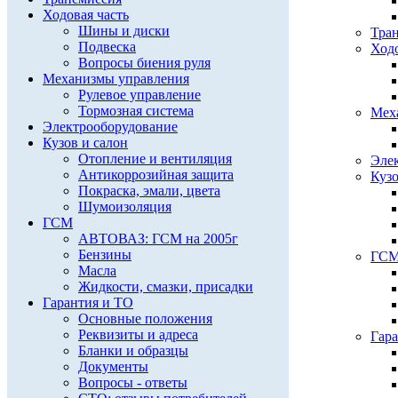
Ходовая часть
Шины и диски
Тра
Подвеска
Ходо
Вопросы биения руля
Механизмы управления
Рулевое управление
Тормозная система
Мех
Электрооборудование
Кузов и салон
Отопление и вентиляция
Эле
Антикоррозийная защита
Кузо
Покраска, эмали, цвета
Шумоизоляция
ГСМ
АВТОВАЗ: ГСМ на 2005г
Бензины
ГС
Масла
Жидкости, смазки, присадки
Гарантия и ТО
Основные положения
Реквизиты и адреса
Гар
Бланки и образцы
Документы
Вопросы - ответы