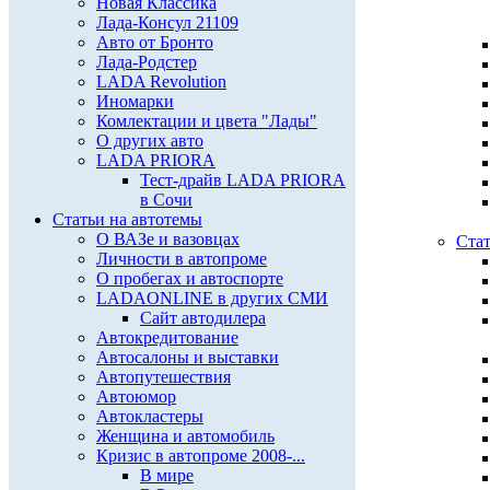
Новая Классика
Лада-Консул 21109
Авто от Бронто
Лада-Родстер
LADA Revolution
Иномарки
Комлектации и цвета "Лады"
О других авто
LADA PRIORA
Тест-драйв LADA PRIORA
в Сочи
Статьи на автотемы
О ВАЗе и вазовцах
Стат
Личности в автопроме
О пробегах и автоспорте
LADAONLINE в других СМИ
Сайт автодилера
Автокредитование
Автосалоны и выставки
Автопутешествия
Автоюмор
Автокластеры
Женщина и автомобиль
Кризис в автопроме 2008-...
В мире