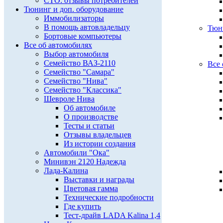
СТО: отзывы потребителей
Тюнинг и доп. оборудование
Иммобилизаторы
В помощь автовладельцу
Тюни
Бортовые компьютеры
Все об автомобилях
Выбор автомобиля
Семейство ВАЗ-2110
Все 
Семейство "Самара"
Семейство "Нива"
Семейство "Классика"
Шевроле Нива
Об автомобиле
О производстве
Тесты и статьи
Отзывы владельцев
Из истории создания
Автомобили "Ока"
Минивэн 2120 Надежда
Лада-Калина
Выставки и награды
Цветовая гамма
Технические подробности
Где купить
Тест-драйв LADA Kalina 1,4