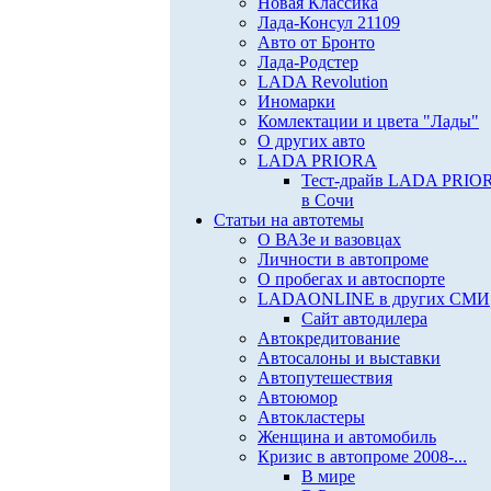
Новая Классика
Лада-Консул 21109
Авто от Бронто
Лада-Родстер
LADA Revolution
Иномарки
Комлектации и цвета "Лады"
О других авто
LADA PRIORA
Тест-драйв LADA PRIO
в Сочи
Статьи на автотемы
О ВАЗе и вазовцах
Личности в автопроме
О пробегах и автоспорте
LADAONLINE в других СМИ
Сайт автодилера
Автокредитование
Автосалоны и выставки
Автопутешествия
Автоюмор
Автокластеры
Женщина и автомобиль
Кризис в автопроме 2008-...
В мире