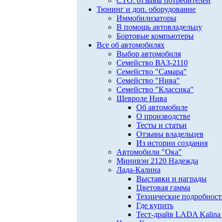
СТО: отзывы потребителей
Тюнинг и доп. оборудование
Иммобилизаторы
В помощь автовладельцу
Бортовые компьютеры
Все об автомобилях
Выбор автомобиля
Семейство ВАЗ-2110
Семейство "Самара"
Семейство "Нива"
Семейство "Классика"
Шевроле Нива
Об автомобиле
О производстве
Тесты и статьи
Отзывы владельцев
Из истории создания
Автомобили "Ока"
Минивэн 2120 Надежда
Лада-Калина
Выставки и награды
Цветовая гамма
Технические подробнос
Где купить
Тест-драйв LADA Kalina 