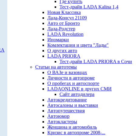
Где купить
Тест-драйв LADA Kalina 1,4
Новая Классика
Лада-Консул 21109
Авто от Бронто
Лада-Родстер
LADA Revolution
Иномарки
Комлектации и цвета "Лады"
RA
О других авто
LADA PRIORA
Тест-драйв LADA PRIORA в Сочи
Статьи на автотемы
О ВАЗе и вазовцах
Личности в автопроме
О пробегах и автоспорте
LADAONLINE в других СМИ
Сайт автодилера
Автокредитование
Автосалоны и выставки
Автопутешествия
Автоюмор
Автокластеры
Женщина и автомобиль
Кризис в автопроме 2008-...