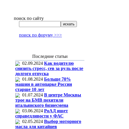
поиск по сайту
поиск по форуму >>>
Последние статьи
02.09.2024
Как водителю
снизить стресс, сев за руль после
долгого отпуска
01.08.2024
Больше 70%
машин в автопарке России
старше 10 лет
01.07.2024
В центре Москвы
трое на БМВ похитили
итальянского бизнесмена
03.06.2024
РоАД ищет
справедливости у ФАС
02.05.2024
Выбор моторного
масла для китайцев