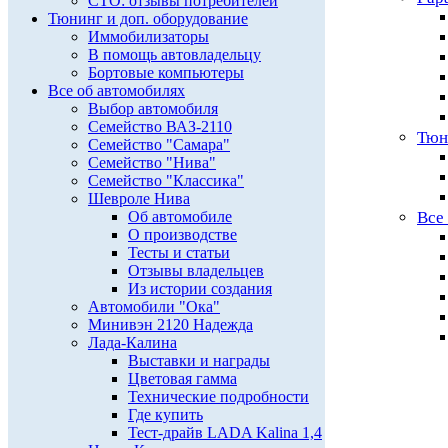
СТО: отзывы потребителей
Тюнинг и доп. оборудование
Иммобилизаторы
В помощь автовладельцу
Бортовые компьютеры
Все об автомобилях
Выбор автомобиля
Семейство ВАЗ-2110
Тюн
Семейство "Самара"
Семейство "Нива"
Семейство "Классика"
Шевроле Нива
Об автомобиле
Все
О производстве
Тесты и статьи
Отзывы владельцев
Из истории создания
Автомобили "Ока"
Минивэн 2120 Надежда
Лада-Калина
Выставки и награды
Цветовая гамма
Технические подробности
Где купить
Тест-драйв LADA Kalina 1,4