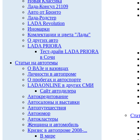
Новая Классика
Лада-Консул 21109
Авто от Бронто
Лада-Родстер
LADA Revolution
Иномарки
Комлектации и цвета "Лады"
О других авто
LADA PRIORA
Тест-драйв LADA PRIORA
в Сочи
Статьи на автотемы
О ВАЗе и вазовцах
Личности в автопроме
О пробегах и автоспорте
LADAONLINE в других СМИ
Сайт автодилера
Автокредитование
Автосалоны и выставки
Автопутешествия
Автоюмор
Ста
Автокластеры
Женщина и автомобиль
Кризис в автопроме 2008-...
В мире