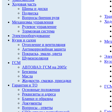
Ходовая часть
Шины и диски
Подвеска
Тра
Вопросы биения руля
Ход
Механизмы управления
Рулевое управление
Тормозная система
Электрооборудование
Кузов и салон
Мех
Отопление и вентиляция
Антикоррозийная защита
Покраска, эмали, цвета
Эле
Шумоизоляция
Куз
ГСМ
АВТОВАЗ: ГСМ на 2005г
Бензины
Масла
Жидкости, смазки, присадки
Гарантия и ТО
ГС
Основные положения
Реквизиты и адреса
Бланки и образцы
Документы
Вопросы - ответы
Гар