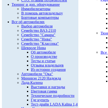
СТО: отзывы потребителей
Тюнинг и доп. оборудование
Иммобилизаторы
В помощь автовладельцу
Бортовые компьютеры
Все об автомобилях
Выбор автомобиля
Семейство ВАЗ-2110
Тюн
Семейство "Самара"
Семейство "Нива"
Семейство "Классика"
Шевроле Нива
Об автомобиле
Все
О производстве
Тесты и статьи
Отзывы владельцев
Из истории создания
Автомобили "Ока"
Минивэн 2120 Надежда
Лада-Калина
Выставки и награды
Цветовая гамма
Технические подробности
Где купить
Тест-драйв LADA Kalina 1,4