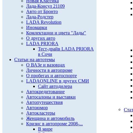
Новая Классика
Лада-Консул 21109
Авто от Бронто
Лада-Родстер
LADA Revolution
Иномарки
Комлектации и цвета "Лады"
О других авто
LADA PRIORA
Тест-драйв LADA PRIORA
в Сочи
Статьи на автотемы
О ВАЗе и вазовцах
Личности в автопроме
О пробегах и автоспорте
LADAONLINE в других СМИ
Сайт автодилера
Автокредитование
Автосалоны и выставки
Автопутешествия
Автоюмор
Ста
Автокластеры
Женщина и автомобиль
Кризис в автопроме 2008-...
В мире