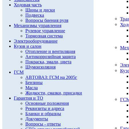
Ходовая часть
Шины и диски
Подвеска
Тра
Вопросы биения руля
Ход
Механизмы управления
Рулевое управление
Тормозная система
Электрооборудование
Кузов и салон
Мех
Отопление и вентиляция
Антикоррозийная защита
Покраска, эмали, цвета
Эле
Шумоизоляция
Куз
ГСМ
АВТОВАЗ: ГСМ на 2005г
Бензины
Масла
Жидкости, смазки, присадки
Гарантия и ТО
ГС
Основные положения
Реквизиты и адреса
Бланки и образцы
Документы
Вопросы - ответы
Гар