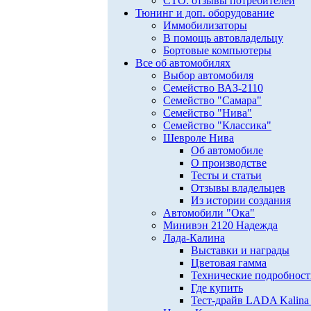
СТО: отзывы потребителей
Тюнинг и доп. оборудование
Иммобилизаторы
В помощь автовладельцу
Бортовые компьютеры
Все об автомобилях
Выбор автомобиля
Семейство ВАЗ-2110
Семейство "Самара"
Семейство "Нива"
Семейство "Классика"
Шевроле Нива
Об автомобиле
О производстве
Тесты и статьи
Отзывы владельцев
Из истории создания
Автомобили "Ока"
Минивэн 2120 Надежда
Лада-Калина
Выставки и награды
Цветовая гамма
Технические подробнос
Где купить
Тест-драйв LADA Kalina 