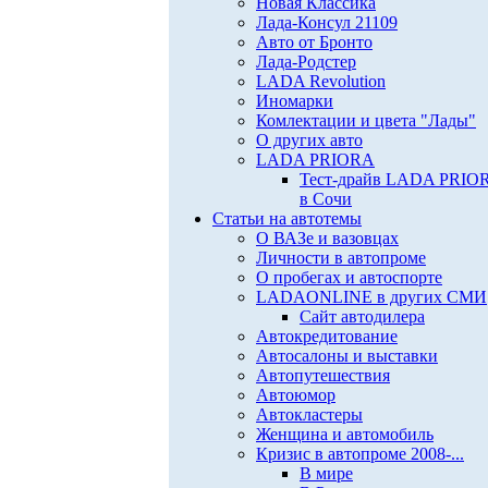
Новая Классика
Лада-Консул 21109
Авто от Бронто
Лада-Родстер
LADA Revolution
Иномарки
Комлектации и цвета "Лады"
О других авто
LADA PRIORA
Тест-драйв LADA PRIO
в Сочи
Статьи на автотемы
О ВАЗе и вазовцах
Личности в автопроме
О пробегах и автоспорте
LADAONLINE в других СМИ
Сайт автодилера
Автокредитование
Автосалоны и выставки
Автопутешествия
Автоюмор
Автокластеры
Женщина и автомобиль
Кризис в автопроме 2008-...
В мире