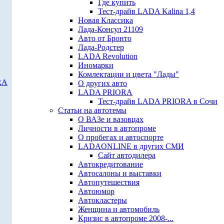
Где купить
Тест-драйв LADA Kalina 1,4
Новая Классика
Лада-Консул 21109
Авто от Бронто
Лада-Родстер
LADA Revolution
Иномарки
Комлектации и цвета "Лады"
RA
О других авто
LADA PRIORA
Тест-драйв LADA PRIORA в Сочи
Статьи на автотемы
О ВАЗе и вазовцах
Личности в автопроме
О пробегах и автоспорте
LADAONLINE в других СМИ
Сайт автодилера
Автокредитование
Автосалоны и выставки
Автопутешествия
Автоюмор
Автокластеры
Женщина и автомобиль
Кризис в автопроме 2008-...