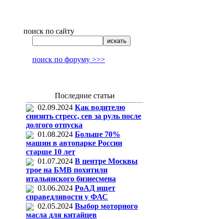
поиск по сайту
поиск по форуму >>>
Последние статьи
02.09.2024
Как водителю
снизить стресс, сев за руль после
долгого отпуска
01.08.2024
Больше 70%
машин в автопарке России
старше 10 лет
01.07.2024
В центре Москвы
трое на БМВ похитили
итальянского бизнесмена
03.06.2024
РоАД ищет
справедливости у ФАС
02.05.2024
Выбор моторного
масла для китайцев