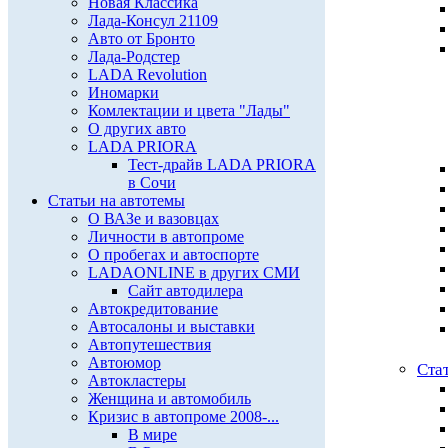
Новая Классика
Лада-Консул 21109
Авто от Бронто
Лада-Родстер
LADA Revolution
Иномарки
Комлектации и цвета "Лады"
О других авто
LADA PRIORA
Тест-драйв LADA PRIORA
в Сочи
Статьи на автотемы
О ВАЗе и вазовцах
Личности в автопроме
О пробегах и автоспорте
LADAONLINE в других СМИ
Сайт автодилера
Автокредитование
Автосалоны и выставки
Автопутешествия
Автоюмор
Ста
Автокластеры
Женщина и автомобиль
Кризис в автопроме 2008-...
В мире