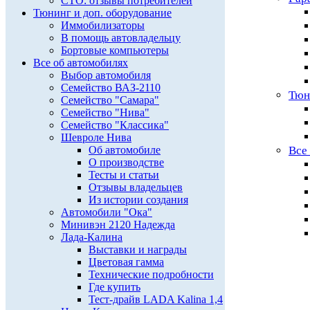
СТО: отзывы потребителей
Тюнинг и доп. оборудование
Иммобилизаторы
В помощь автовладельцу
Бортовые компьютеры
Все об автомобилях
Выбор автомобиля
Семейство ВАЗ-2110
Тюн
Семейство "Самара"
Семейство "Нива"
Семейство "Классика"
Шевроле Нива
Об автомобиле
Все
О производстве
Тесты и статьи
Отзывы владельцев
Из истории создания
Автомобили "Ока"
Минивэн 2120 Надежда
Лада-Калина
Выставки и награды
Цветовая гамма
Технические подробности
Где купить
Тест-драйв LADA Kalina 1,4