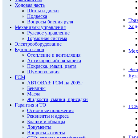
Ходовая часть
Шины и диски
Подвеска
Тра
Вопросы биения руля
Ход
Механизмы управления
Рулевое управление
Тормозная система
Электрооборудование
Кузов и салон
Мех
Отопление и вентиляция
Антикоррозийная защита
Покраска, эмали, цвета
Эле
Шумоизоляция
Куз
ГСМ
АВТОВАЗ: ГСМ на 2005г
Бензины
Масла
Жидкости, смазки, присадки
Гарантия и ТО
ГС
Основные положения
Реквизиты и адреса
Бланки и образцы
Документы
Вопросы - ответы
Гар